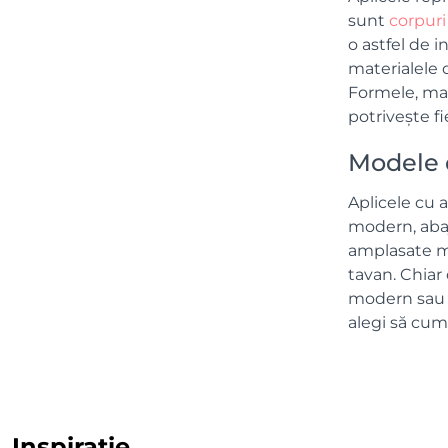
sunt
corpuri
o astfel de i
materialele d
Formele, mate
potrivește f
Modele 
Aplicele cu 
modern, abaj
amplasate m
tavan. Chiar 
modern sau c
alegi să cum
Inspirație