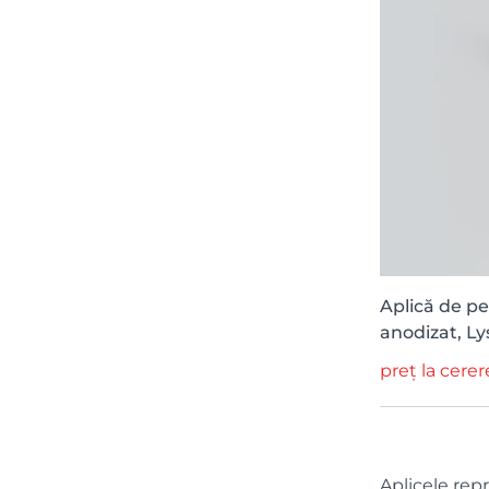
Aplică de pe
anodizat, Ly
preț la cerer
Aplicele rep