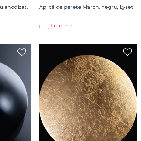
iu anodizat,
Aplică de perete March, negru, Lyset
preț la cerere