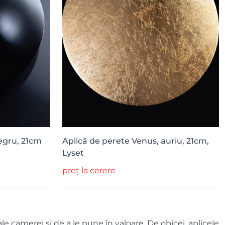
egru, 21cm
Aplică de perete Venus, auriu, 21cm,
Lyset
preț la cerere
 camerei și de a le pune în valoare. De obicei, aplicele