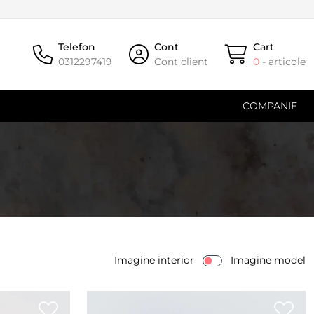
Telefon
Cont
Cart
0312297419
Cont client
0
- articole
COMPANIE
Imagine interior
Imagine model