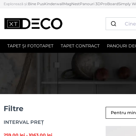
Explorează și:
Bine Pus
Kinderwall
MagNest
Panouri 3D
ProBoard
Simply Wa
TAPET ȘI FOTOTAPET
TAPET CONTRACT
PANOURI DE
Filtre
Pentru mi
INTERVAL PREȚ
259
,00 lei -
1063
,00 lei