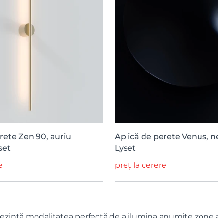
rete Zen 90, auriu
Aplică de perete Venus, n
set
Lyset
e
preț la cerere
rezintă modalitatea perfectă de a ilumina anumite zone ale