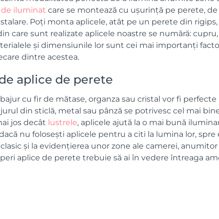
 de iluminat
care se montează cu ușurință pe perete, de
nstalare. Poți monta aplicele, atât pe un perete din rigips
in care sunt realizate aplicele noastre se numără: cupru, i
rialele și dimensiunile lor sunt cei mai importanți factor
iecare dintre acestea.
de aplice de perete
abajur cu fir de mătase, organza sau cristal vor fi perfec
urul din sticlă, metal sau pânză se potrivesc cel mai bine 
ai jos decât
lustrele
, aplicele ajută la o mai bună ilumina
dacă nu folosești aplicele pentru a citi la lumina lor, spr
lasic și la evidențierea unor zone ale camerei, anumitor 
peri aplice de perete trebuie să ai în vedere întreaga am