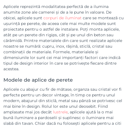
Aplicele reprezintă modalitatea perfectă de a ilumina
anumite zone ale camerei și de a le pune în valoare. De
obicei, aplicele sunt
corpuri de iluminat
care se montează cu
ușurință pe perete, de aceea cele mai multe modele sunt
proiectate pentru o astfel de instalare. Poți monta aplicele,
atât pe un perete din rigips, cât și pe unul din beton sau
cărămidă. Printre materialele din care sunt realizate aplicele
noastre se numără: cupru, inox, rășină, sticlă, cristal sau
combinații de materiale. Formele, materialele și
dimensiunile lor sunt cei mai importanți factori care indică
tipul de design interior în care se potrivește fiecare dintre
acestea.
Modele de aplice de perete
Aplicele cu abajur cu fir de mătase, organza sau cristal vor fi
perfecte pentru un decor vintage, în timp ce pentru unul
modern, abajurul din sticlă, metal sau pânză se potrivesc cel
mai bine în design. Rolul lor este unul deosebit. Fiind
amplasate mai jos decât
lustrele
, aplicele ajută la o mai
bună iluminare a pardoselii și suplinesc o iluminare mai
slabă din tavan. Chiar dacă nu folosești aplicele pentru a citi