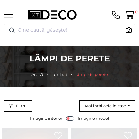
0
Cine caută, găsește!
LĂMPI DE PERETE
Acasă
Iluminat
Lămpi de perete
Filtru
Mai întâi cele în stoc
Imagine interior
Imagine model