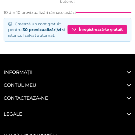
butonul.
10 din 10 previzualizări rămase astăzi
Creează un cont gratuit
pentru
30 previzualizări/zi
și
Înregistrează-te gratuit
istoricul salvat automat.
INFORMAȚII
CONTUL MEU
CONTACTEAZĂ-NE
LEGALE