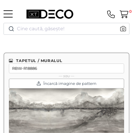
0
Cine caută, găsește!
TAPETUL / MURALUL
— sau —
Încarcă imagine de pattern