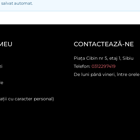
ul salvat automat.
MEU
CONTACTEAZĂ-NE
Piața Cibin nr 5, etaj 1, Sibiu
zi
Telefon:
0312297419
De luni până vineri, între orele
le
ții cu caracter personal)