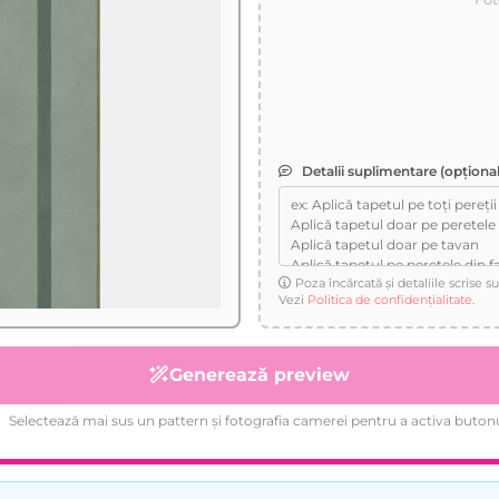
Detalii suplimentare (opțional
Poza încărcată și detaliile scrise 
Vezi
Politica de confidențialitate
.
Generează preview
Selectează mai sus un pattern și fotografia camerei pentru a activa butonu