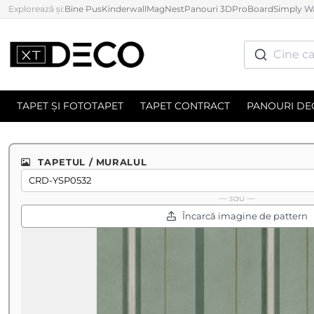
Explorează și:
Bine Pus
Kinderwall
MagNest
Panouri 3D
ProBoard
Simply Wa
Cine ca
TAPET ȘI FOTOTAPET
TAPET CONTRACT
PANOURI DE
TAPETUL / MURALUL
— sau —
Încarcă imagine de pattern