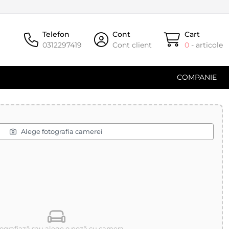
Telefon
Cont
Cart
0312297419
Cont client
0
- articole
COMPANIE
Alege fotografia camerei
ografiază sau alege o poză cu camera