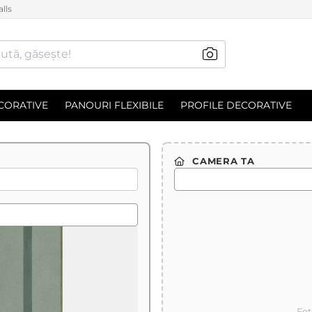
lls
ută, găsește!
CORATIVE
PANOURI FLEXIBILE
PROFILE DECORATIVE
CAMERA TA
Fot