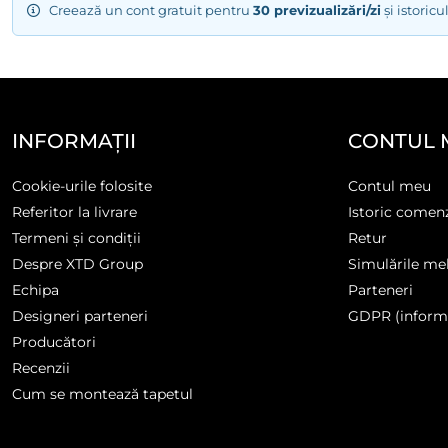
Creează un cont gratuit pentru
30 previzualizări/zi
și istoric
INFORMAȚII
CONTUL 
Cookie-urile folosite
Contul meu
Referitor la livrare
Istoric comen
Termeni și condiții
Retur
Despre XTD Group
Simulările me
Echipa
Parteneri
Designeri parteneri
GDPR (informa
Producători
Recenzii
Cum se montează tapetul