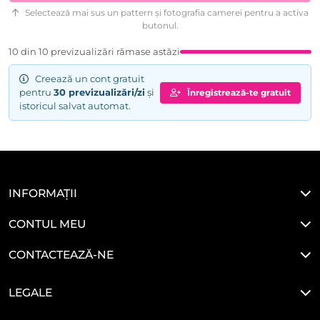
Selectează mai sus un pattern și fotografia camerei pentru a activa
butonul.
10 din 10 previzualizări rămase astăzi
Creează un cont gratuit
pentru
30 previzualizări/zi
și
Înregistrează-te gratuit
istoricul salvat automat.
INFORMAȚII
CONTUL MEU
CONTACTEAZĂ-NE
LEGALE