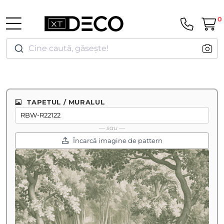
0
Cine caută, găsește!
TAPETUL / MURALUL
— sau —
Încarcă imagine de pattern