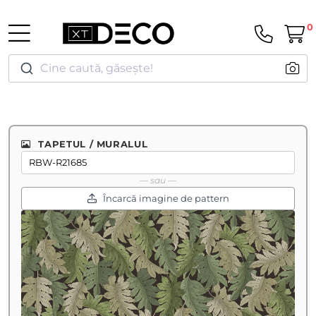
0
Cine caută, găsește!
TAPETUL / MURALUL
— sau —
Încarcă imagine de pattern