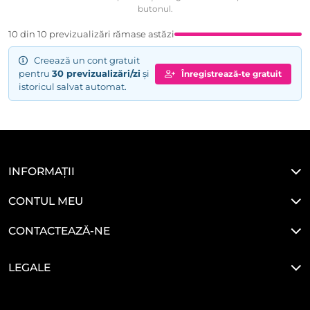
butonul.
10 din 10 previzualizări rămase astăzi
Creează un cont gratuit
pentru
30 previzualizări/zi
și
Înregistrează-te gratuit
istoricul salvat automat.
INFORMAȚII
CONTUL MEU
CONTACTEAZĂ-NE
LEGALE