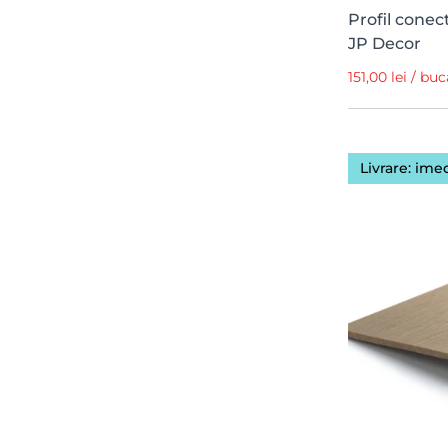
Profil conec
JP Decor
151,00 lei / bu
Livrare: ime