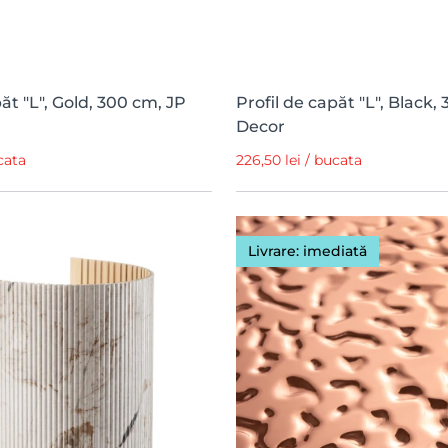
păt "L", Gold, 300 cm, JP
Profil de capăt "L", Black,
Decor
cata
226,50 lei / bucata
Livrare: imediată