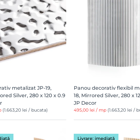
tiv metalizat JP-19,
Panou decorativ flexibil m
ored Silver, 280 x 120 x 0.9
18, Mirrored Silver, 280 x 1
r
JP Decor
mp
(1.663,20 lei / bucata)
495,00 lei / mp
(1.663,20 lei / 
diată
Livrare: imediată