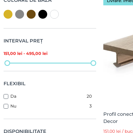
CULOARE DE BAZĂ
Livrare: ime
INTERVAL PREȚ
151
,00 lei -
495
,00 lei
FLEXIBIL
Da
20
Nu
3
Profil conec
Decor
DISPONIBILITATE
151,00 lei / bu