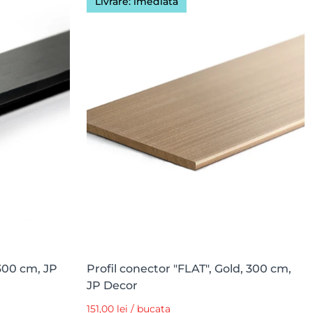
Livrare: imediată
 300 cm, JP
Profil conector "FLAT", Gold, 300 cm,
JP Decor
151,00 lei / bucata