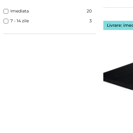
Imediata
20
7 - 14 zile
3
Livrare: ime