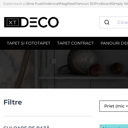
Explorează și:
Bine Pus
Kinderwall
MagNest
Panouri 3D
ProBoard
Simply Wa
TAPET ȘI FOTOTAPET
TAPET CONTRACT
PANOURI DE
Filtre
Prieț (mic 