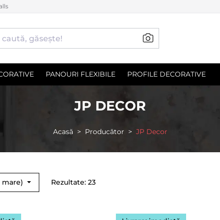
lls
CORATIVE
PANOURI FLEXIBILE
PROFILE DECORATIVE
JP DECOR
Acasă
Producător
JP Decor
> mare)
Rezultate: 23