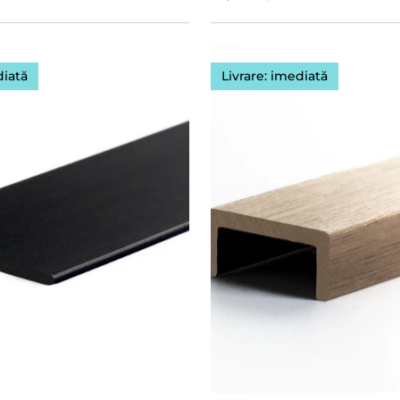
diată
Livrare: imediată