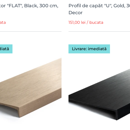
tor "FLAT", Black, 300 cm,
Profil de capăt "U", Gold, 
Decor
cata
151,00 lei / bucata
diată
Livrare: imediată