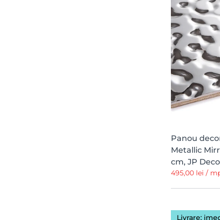
Panou decora
Metallic Mirr
cm, JP Deco
495,00 lei / 
Livrare: ime