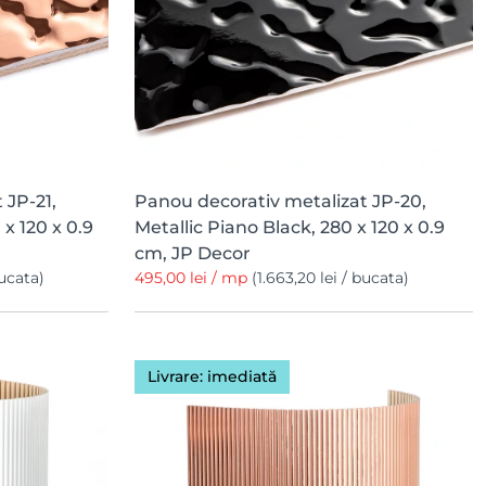
 JP-21,
Panou decorativ metalizat JP-20,
x 120 x 0.9
Metallic Piano Black, 280 x 120 x 0.9
cm, JP Decor
bucata)
495,00 lei / mp
(1.663,20 lei / bucata)
Livrare: imediată