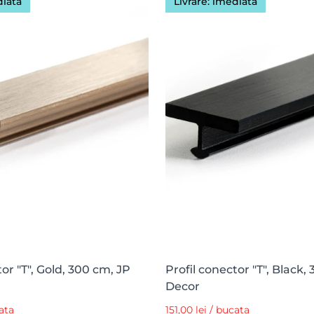
diată
Livrare: imediată
tor "T", Gold, 300 cm, JP
Profil conector "T", Black,
Decor
cata
151,00 lei / bucata