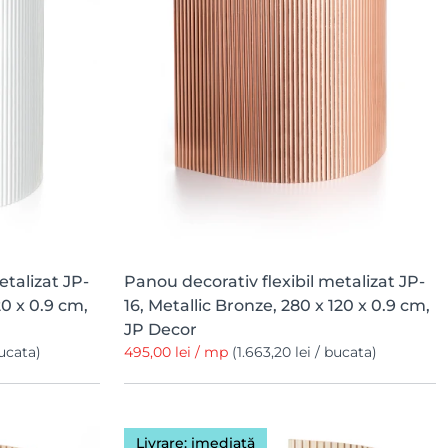
etalizat JP-
Panou decorativ flexibil metalizat JP-
20 x 0.9 cm,
16, Metallic Bronze, 280 x 120 x 0.9 cm,
JP Decor
bucata)
495,00 lei / mp
(1.663,20 lei / bucata)
Livrare: imediată