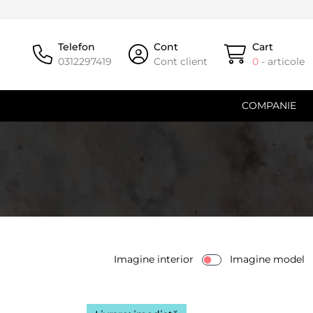
Telefon
Cont
Cart
0312297419
Cont client
0
- articole
COMPANIE
Imagine interior
Imagine model