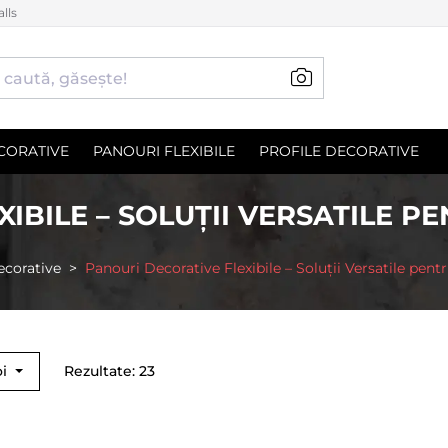
lls
CORATIVE
PANOURI FLEXIBILE
PROFILE DECORATIVE
IBILE – SOLUȚII VERSATILE 
ecorative
Panouri Decorative Flexibile – Soluții Versatile pen
oi
Rezultate: 23