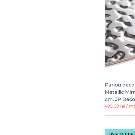
Panou decora
Metallic Mirr
cm, JP Deco
495,00 lei / 
Livrare: ime