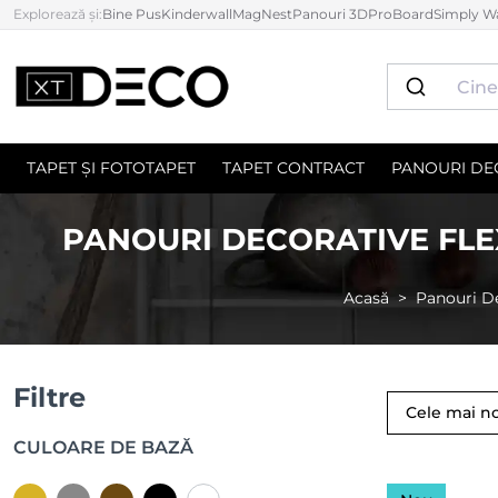
Explorează și:
Bine Pus
Kinderwall
MagNest
Panouri 3D
ProBoard
Simply Wa
TAPET ȘI FOTOTAPET
TAPET CONTRACT
PANOURI DE
PANOURI DECORATIVE FLEX
Acasă
Panouri D
Filtre
Cele mai n
CULOARE DE BAZĂ