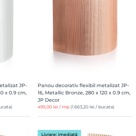
etalizat JP-
Panou decorativ flexibil metalizat JP-
20 x 0.9 cm,
16, Metallic Bronze, 280 x 120 x 0.9 cm,
JP Decor
bucata)
495,00 lei / mp
(1.663,20 lei / bucata)
Livrare: imediată