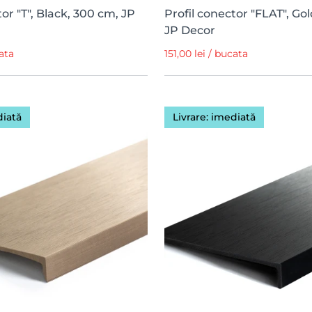
tor "T", Black, 300 cm, JP
Profil conector "FLAT", Go
JP Decor
cata
151,00 lei / bucata
diată
Livrare: imediată