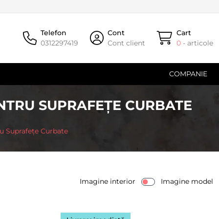
Telefon
Cont
Cart
0312297419
Cont client
0
- articole
COMPANIE
PENTRU SUPRAFEȚE CURBATE
tru Suprafețe Curbate
Imagine interior
Imagine model