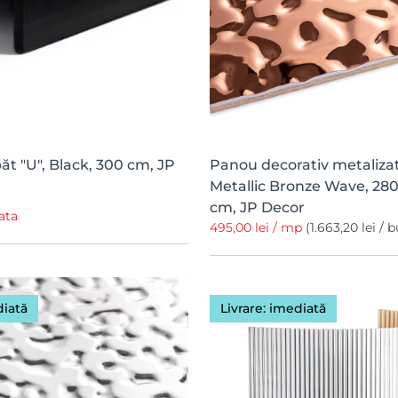
păt "U", Black, 300 cm, JP
Panou decorativ metalizat
Metallic Bronze Wave, 280 
cm, JP Decor
cata
495,00 lei / mp
(1.663,20 lei / 
diată
Livrare: imediată