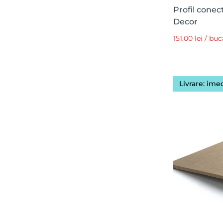
Profil conec
Decor
151,00 lei / bu
Livrare: ime