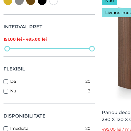
Nou
Livrare: ime
INTERVAL PREȚ
151
,00 lei -
495
,00 lei
FLEXIBIL
Da
20
Nu
3
Panou decora
DISPONIBILITATE
280 X 120 X 
Imediata
20
495,00 lei / 