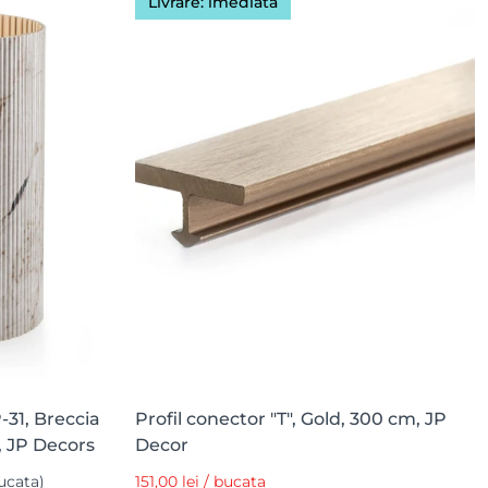
Livrare: imediată
-31, Breccia
Profil conector "T", Gold, 300 cm, JP
, JP Decors
Decor
bucata)
151,00 lei / bucata