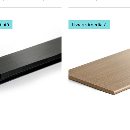
diată
Livrare: imediată