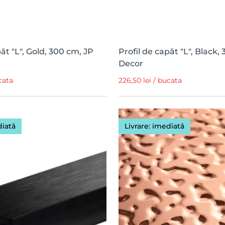
păt "L", Gold, 300 cm, JP
Profil de capăt "L", Black,
Decor
cata
226,50 lei / bucata
diată
Livrare: imediată