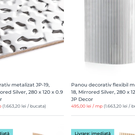
tiv metalizat JP-19,
Panou decorativ flexibil m
ored Silver, 280 x 120 x 0.9
18, Mirrored Silver, 280 x 1
r
JP Decor
mp
(1.663,20 lei / bucata)
495,00 lei / mp
(1.663,20 lei / 
diată
Livrare: imediată