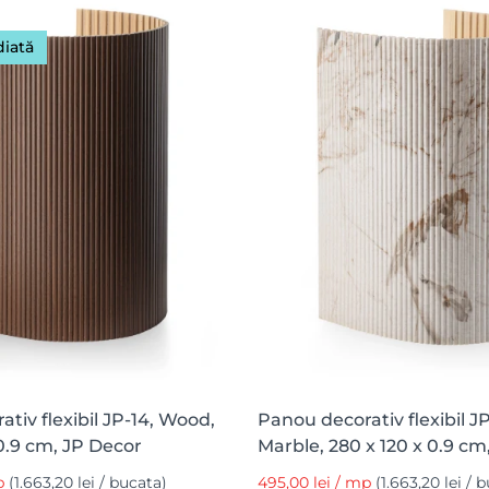
diată
tiv flexibil JP-14, Wood,
Panou decorativ flexibil JP
0.9 cm, JP Decor
Marble, 280 x 120 x 0.9 cm
mp
(1.663,20 lei / bucata)
495,00 lei / mp
(1.663,20 lei / 