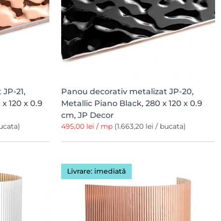
 JP-21,
Panou decorativ metalizat JP-20,
x 120 x 0.9
Metallic Piano Black, 280 x 120 x 0.9
cm, JP Decor
bucata)
495,00 lei / mp
(1.663,20 lei / bucata)
Livrare: imediată