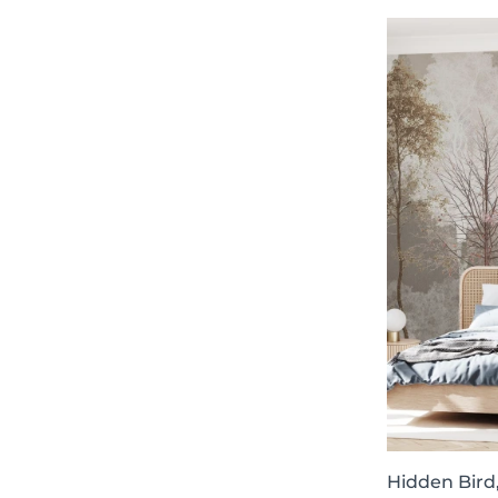
Simplicity
4
Wonder World
4
Piece Unique
4
Cottage Core
4
Second Moment
4
Mystic Shades
4
Collection XII
4
Flowers & More
4
Sense of Wanderlust
4
Random Metallics II
4
Lur
3
AGORA
3
Willow
3
Tactus
3
Hidden Bird