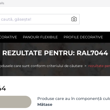
lls
CORATIVE
PANOURI FLEXIBILE
PROFILE DECORATIVE
REZULTATE PENTRU: RAL7044
odusele care sunt conform criteriului de căutare
rezultate pe
44
Produse care au în componență culo
Mătase