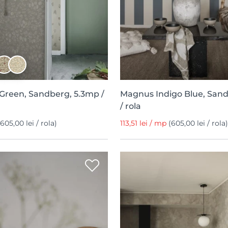
Green, Sandberg, 5.3mp /
Magnus Indigo Blue, San
/ rola
(605,00 lei / rola)
113,51 lei / mp
(605,00 lei / rola)