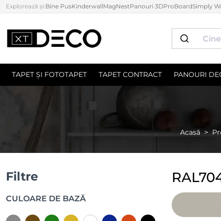
Explorează și:
Bine Pus
Kinderwall
MagNest
Panouri 3D
ProBoard
Simply Wa
TAPET ȘI FOTOTAPET
TAPET CONTRACT
PANOURI DE
Acasă
Pr
Filtre
RAL70
CULOARE DE BAZĂ