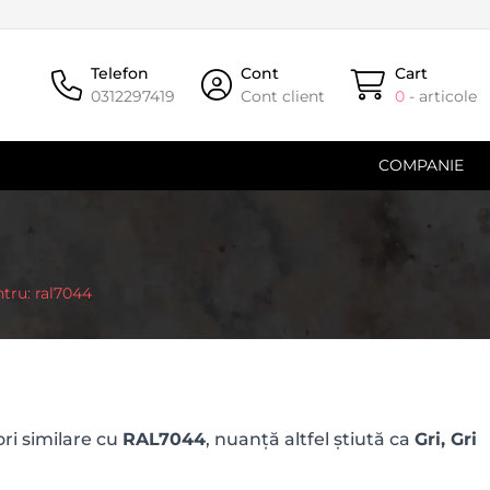
Telefon
Cont
Cart
0312297419
Cont client
0
- articole
COMPANIE
ntru: ral7044
ri similare cu
RAL7044
, nuanță altfel știută ca
Gri, Gri