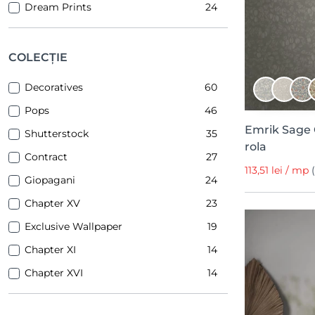
Dream Prints
24
Idea Murale
23
YoYo Design
20
COLECȚIE
1838 Wallcoverings
19
Decoratives
60
Inkiostro Bianco
14
Pops
46
Majvillan
8
Emrik Sage 
Shutterstock
35
Simply Walls
4
rola
Contract
27
NettFront
3
113,51 lei / mp
Giopagani
24
TresTintas
3
Chapter XV
23
Mardom Decor
3
Exclusive Wallpaper
19
Yamazaki
2
Chapter XI
14
Lamelio
1
Chapter XVI
14
JP Decor
1
Poetic
11
PaperMint
1