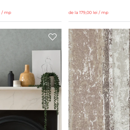
i / mp
de la 179,00 lei / mp