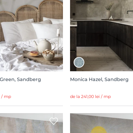
g Green, Sandberg
Monica Hazel, Sandberg
i / mp
de la 241,00 lei / mp