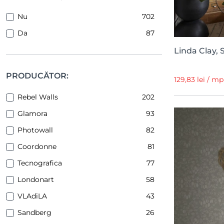
Nu
702
Da
87
Linda Clay, 
PRODUCĂTOR:
129,83 lei / m
Rebel Walls
202
Glamora
93
Photowall
82
Coordonne
81
Tecnografica
77
Londonart
58
VLAdiLA
43
Sandberg
26