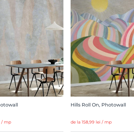
hotowall
Hills Roll On, Photowall
i / mp
de la 158,99 lei / mp