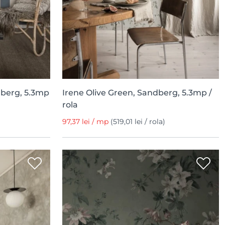
dberg, 5.3mp
Irene Olive Green, Sandberg, 5.3mp /
rola
97,37 lei / mp
(519,01 lei / rola)