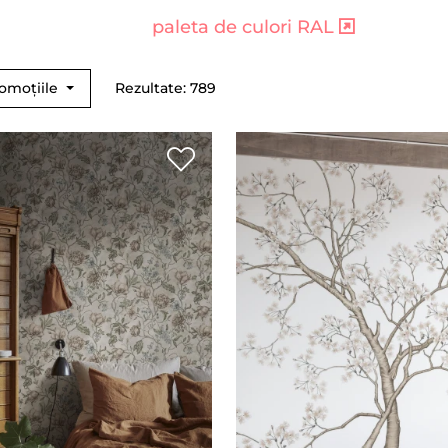
paleta de culori RAL
romoțiile
Rezultate: 789