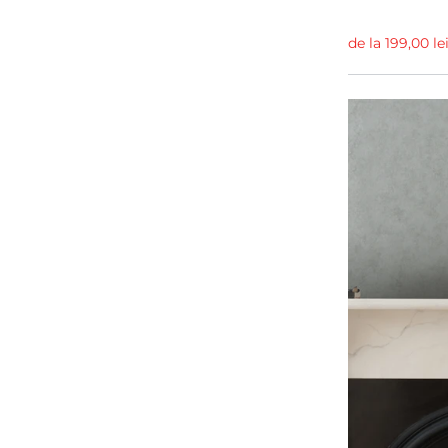
Palette
3
de la 199,00 le
Lofstad
3
Japandi
3
Panorama
3
Botanika
3
Terracota
3
Mons Klint
3
Mas A Tierra
3
Looney Tunes
3
Alma Espanol
3
Vintage Brocade
3
Rebel Favourites
3
Modern Simplicity
3
Lattice Geometrics
3