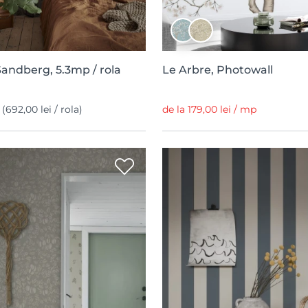
Sandberg, 5.3mp / rola
Le Arbre, Photowall
p
(692,00 lei / rola)
de la 179,00 lei / mp