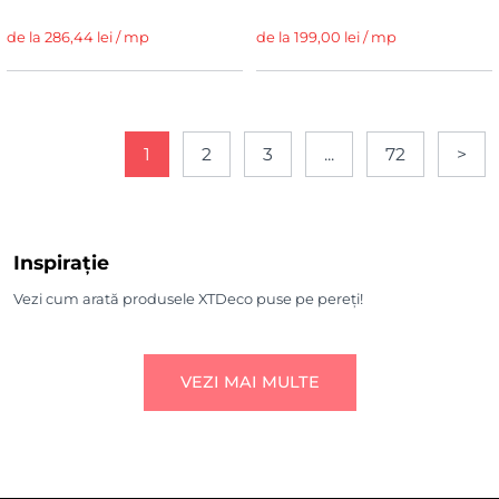
de la 286,44 lei / mp
de la 199,00 lei / mp
1
2
3
...
72
>
Inspirație
Vezi cum arată produsele XTDeco puse pe pereți!
VEZI MAI MULTE