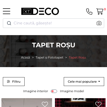
0
Cine caută, găsește!
TAPET ROȘU
Acasă
Tapet și Fototapet
Tapet Roșu
Filtru
Cele mai populare
Imagine interior
Imagine model