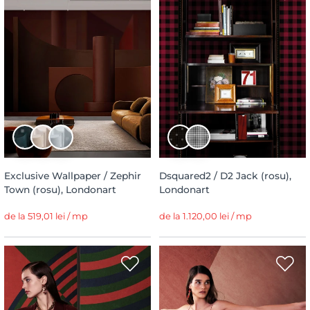
Exclusive Wallpaper / Zephir
Dsquared2 / D2 Jack (rosu),
Town (rosu), Londonart
Londonart
de la 519,01 lei / mp
de la 1.120,00 lei / mp