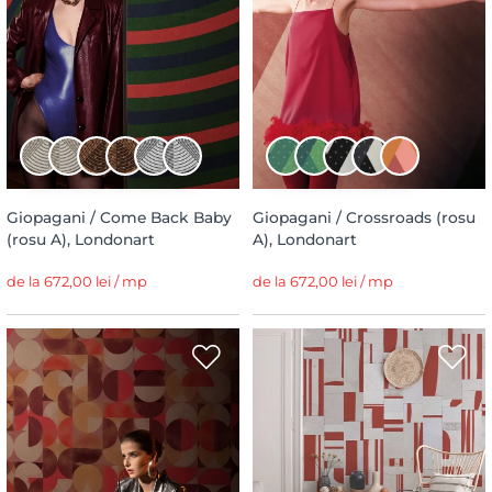
Giopagani / Come Back Baby
Giopagani / Crossroads (rosu
(rosu A), Londonart
A), Londonart
de la 672,00 lei / mp
de la 672,00 lei / mp