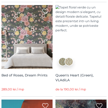
Bed of Roses, Dream Prints
Queen's Heart (Green),
VLAdiLA
289,00 lei / mp
de la 190,00 lei / mp