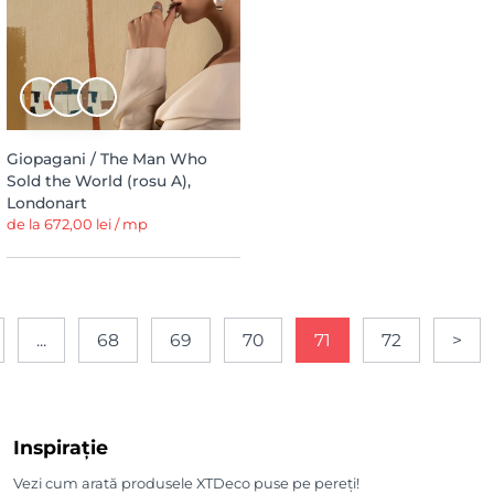
Giopagani / The Man Who
Sold the World (rosu A),
Londonart
de la 672,00 lei / mp
...
68
69
70
71
72
>
Inspirație
Vezi cum arată produsele XTDeco puse pe pereți!