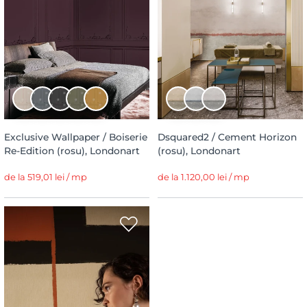
Exclusive Wallpaper / Boiserie
Dsquared2 / Cement Horizon
Re-Edition (rosu), Londonart
(rosu), Londonart
de la 519,01 lei / mp
de la 1.120,00 lei / mp