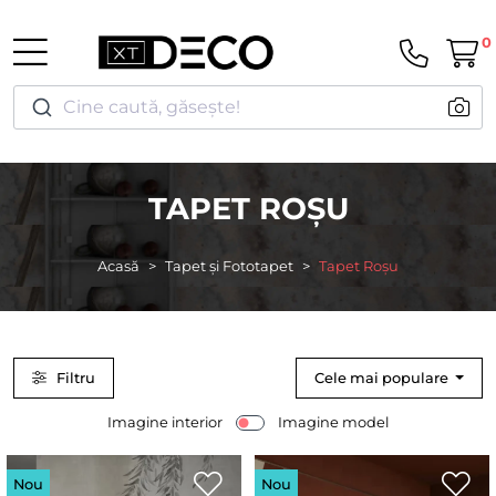
0
Cine caută, găsește!
TAPET ROȘU
Acasă
Tapet și Fototapet
Tapet Roșu
Filtru
Cele mai populare
Imagine interior
Imagine model
Nou
Nou