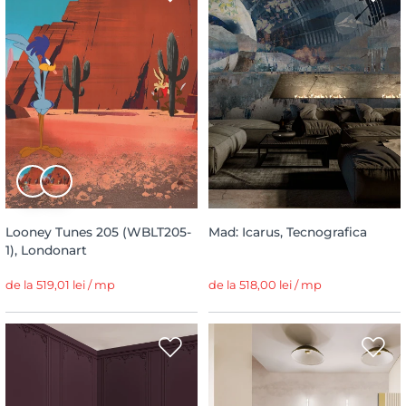
Looney Tunes 205 (WBLT205-
Mad: Icarus, Tecnografica
1), Londonart
de la 519,01 lei / mp
de la 518,00 lei / mp