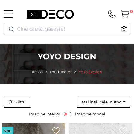
0
Cine caută, găsește!
YOYO DESIGN
Acasă
Producător
YoYo Design
Filtru
Mai întâi cele în stoc
Imagine interior
Imagine model
Nou