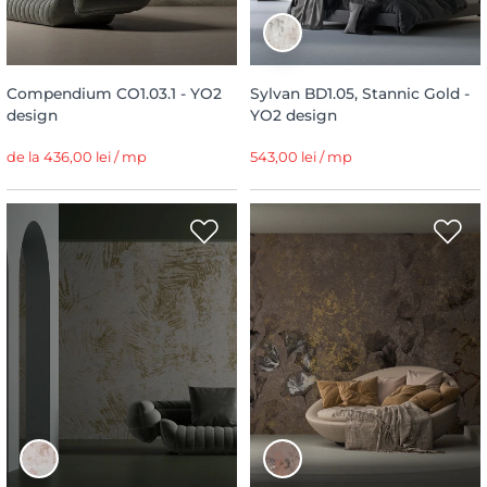
Compendium CO1.03.1 - YO2
Sylvan BD1.05, Stannic Gold -
design
YO2 design
de la 436,00 lei / mp
543,00 lei / mp