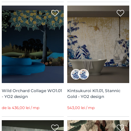
Wild Orchard Collage WO1.01
Kintsukuroi KI1.01, Stannic
- YO2 design
Gold - YO2 design
de la 436,00 lei / mp
543,00 lei / mp