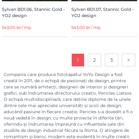
Sylvan BD1.06, Stannic Gold -
Sylvan BD1.07, Stannic Gold -
YO2 design
YO2 design
543,00 lei / mp
543,00 lei / mp
1
2
3
>
Compania care produce fototapetul YoYo Design a fost
creată în 2011, de o echipă de pasionați de design, printre
care se numără arhitecți, designeri de interior și designeri
grafici, sub îndrumarea directorului creativ, Pericles Liatsos.
O echipă multidisciplinară, care deține diplome de la unele
dintre cele mai apreciate universități și școli de design,
aducând pasiune în fiecare creație. Pericles s-a dovedit a fi o
nouă vedetă în design, cu multe proiecte în diferite țări,
oferindu-și îndrumarea împreună cu influențele sale din
studiile de design industrial făcute la Roma. O atingere de
romantism și baroc modern este evidentă în multe creații.