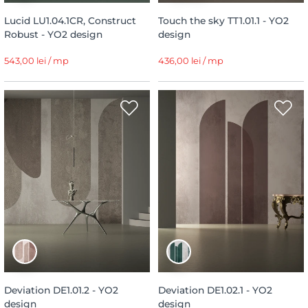
Lucid LU1.04.1CR, Construct
Touch the sky TT1.01.1 - YO2
Robust - YO2 design
design
543,00 lei / mp
436,00 lei / mp
Deviation DE1.01.2 - YO2
Deviation DE1.02.1 - YO2
design
design