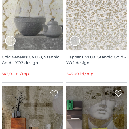
Chic Veneers CV1.08, Stannic
Dapper CV1.09, Stannic Gold -
Gold - YO2 design
YO2 design
543,00 lei / mp
543,00 lei / mp