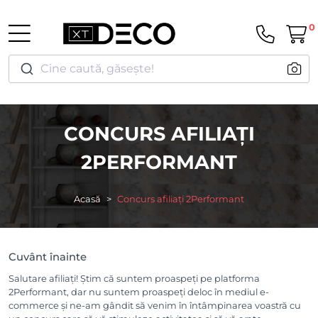
0
Cine caută, găsește!
CONCURS AFILIAȚI
2PERFORMANT
Acasă
Concurs afiliați 2Performant
Cuvânt înainte
Salutare afiliați! Știm că suntem proaspeți pe platforma
2Performant, dar nu suntem proaspeți deloc în mediul e-
commerce și ne-am gândit să venim în întâmpinarea voastră cu