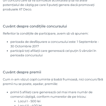
un concurs care să vă stimuleze activitatea și să vă arate
potențialul de câștig pe care îl puteți genera dacă promovați
produsele XT Deco.
Cuvânt despre condițiile concursului
Referitor la condițiile de participare, avem să vă spunem:
perioada de desfășurare a concursului este: 1 Septembrie -
30 Octombrie 2017
participă toți afiliații care generează cel puțin 5 vânzări în
perioada concursului
Cuvânt despre premii
Cum n-am văzut copil cuminte și babă frumoasă, nici concurs fără
premii nu se poate, așadar, premiile:
primii 5 afiliați care generează cel mai mare număr de
comenzi câștigă, conform numerelor de pe tricou:
Locul I - 500 lei
Locul II - 400 lei