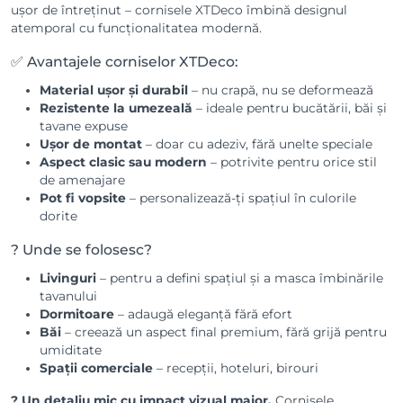
ușor de întreținut – cornisele XTDeco îmbină designul
atemporal cu funcționalitatea modernă.
✅ Avantajele corniselor XTDeco:
Material ușor și durabil
– nu crapă, nu se deformează
Rezistente la umezeală
– ideale pentru bucătării, băi și
tavane expuse
Ușor de montat
– doar cu adeziv, fără unelte speciale
Aspect clasic sau modern
– potrivite pentru orice stil
de amenajare
Pot fi vopsite
– personalizează-ți spațiul în culorile
dorite
? Unde se folosesc?
Livinguri
– pentru a defini spațiul și a masca îmbinările
tavanului
Dormitoare
– adaugă eleganță fără efort
Băi
– creează un aspect final premium, fără grijă pentru
umiditate
Spații comerciale
– recepții, hoteluri, birouri
? Un detaliu mic cu impact vizual major.
Cornisele