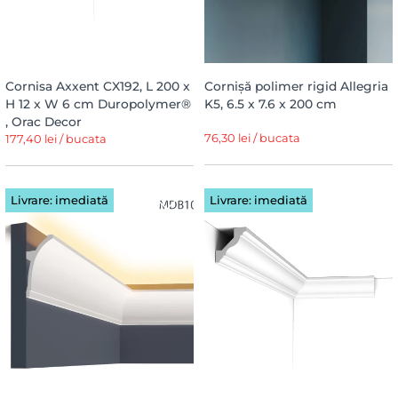
Cornisa Axxent CX192, L 200 x
Cornișă polimer rigid Allegria
H 12 x W 6 cm Duropolymer®
K5, 6.5 x 7.6 x 200 cm
, Orac Decor
76,30 lei / bucata
177,40 lei / bucata
Livrare: imediată
Livrare: imediată