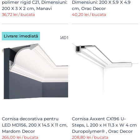
polimer rigid C21, Dimensiuni:
Dimensiuni: 200 X 5.9 X 4.9
200 X 3 X 2 cm, Manavi
cm, Orac Decor
36,72 lei / bucata
40,20 lei / bucata
Livrare: imediată
Cornisa decorativa pentru
Cornisa Axxent CX196 U-
LED MD156, 200 X 14.5 X 11 cm,
Steps, L 200 x H 11.3 x W 4 cm
Mardom Decor
Duropolymer® , Orac Decor
266,00 lei / bucata
208,80 lei / bucata