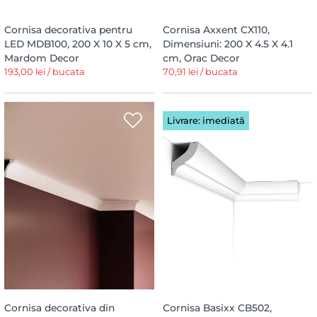
Cornisa decorativa pentru
Cornisa Axxent CX110,
LED MDB100, 200 X 10 X 5 cm,
Dimensiuni: 200 X 4.5 X 4.1
Mardom Decor
cm, Orac Decor
193,00 lei / bucata
70,91 lei / bucata
Livrare: imediată
Cornisa decorativa din
Cornisa Basixx CB502,