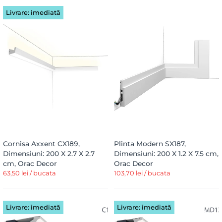
Livrare: imediată
Cornisa Axxent CX189,
Plinta Modern SX187,
Dimensiuni: 200 X 2.7 X 2.7
Dimensiuni: 200 X 1.2 X 7.5 cm,
cm, Orac Decor
Orac Decor
63,50 lei / bucata
103,70 lei / bucata
Livrare: imediată
Livrare: imediată