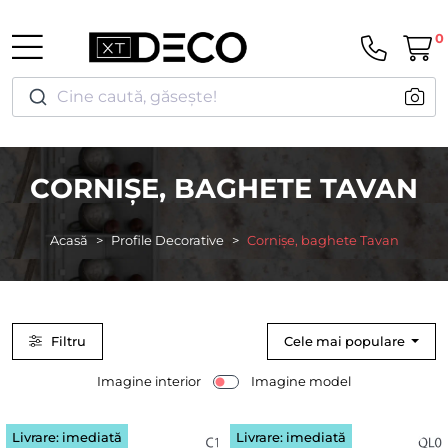
0
Cine caută, găsește!
CORNIȘE, BAGHETE TAVAN
Acasă
Profile Decorative
Cornișe, baghete Tavan
Filtru
Cele mai populare
Imagine interior
Imagine model
Livrare: imediată
Livrare: imediată