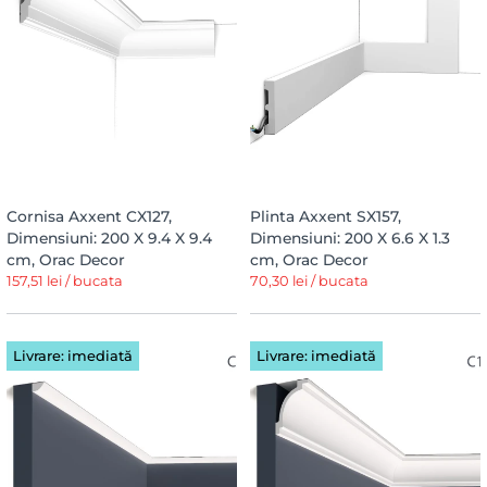
Cornisa Axxent CX127,
Plinta Axxent SX157,
Dimensiuni: 200 X 9.4 X 9.4
Dimensiuni: 200 X 6.6 X 1.3
cm, Orac Decor
cm, Orac Decor
157,51 lei / bucata
70,30 lei / bucata
Livrare: imediată
Livrare: imediată