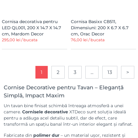
Cornisa decorativa pentru
Cornisa Basixx CB511,
LED QL001, 200 X 14.7 X 14.7
Dimensiuni: 200 X 6.7 X 6.7
cm, Mardom Decor
cm, Orac Decor
295,00 lei / bucata
76,00 lei / bucata
1
2
3
...
13
>
Cornise Decorative pentru Tavan – Eleganță
Simplă, Impact Maxim
Un tavan bine finisat schimbă întreaga atmosferă a unei
camere.
Cornisele decorative
XTDeco sunt soluția ideală
pentru a adăuga acel detaliu subtil, dar de efect, care
transformă un spațiu banal într-un interior elegant și rafinat.
Fabricate din
polimer dur
– un material ușor, rezistent și