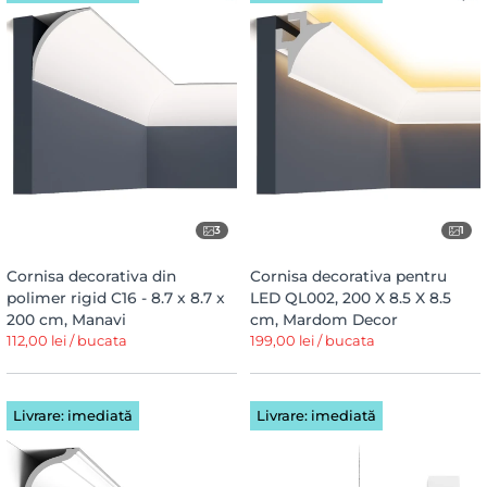
3
1
Cornisa decorativa din
Cornisa decorativa pentru
polimer rigid C16 - 8.7 x 8.7 x
LED QL002, 200 X 8.5 X 8.5
200 cm, Manavi
cm, Mardom Decor
112,00 lei / bucata
199,00 lei / bucata
Livrare: imediată
Livrare: imediată