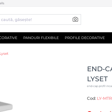
lls
CORATIVE
PANOURI FLEXIBILE
PROFILE DECORATIVE
 Lyset
END-CA
LYSET
end-cap profil incas
Cod:
LY-MT