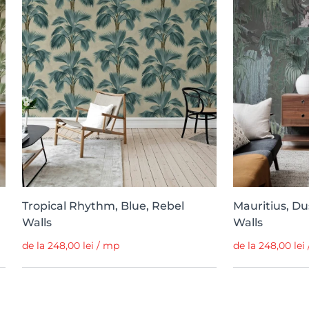
Tropical Rhythm, Blue, Rebel
Mauritius, Dus
Walls
Walls
de la 248,00 lei / mp
de la 248,00 lei