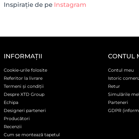
Inspirație de pe
Instagram
INFORMAȚII
CONTUL 
Cookie-urile folosite
Contul meu
Referitor la livrare
Istoric comen
Termeni și condiții
Retur
Despre XTD Group
Simulările me
Echipa
Parteneri
Designeri parteneri
GDPR (informa
Producători
Recenzii
Cum se montează tapetul