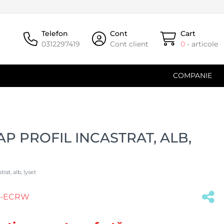
Telefon
Cont
Cart
0312297419
Cont client
0
- articole
COMPANIE
P PROFIL INCASTRAT, ALB,
trat, alb, lyset
R-ECRW
(#32525)