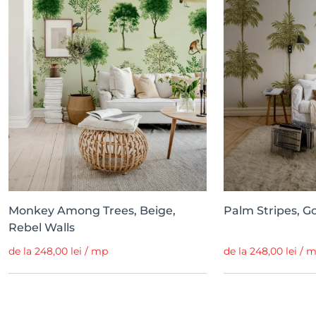
Monkey Among Trees, Beige,
Palm Stripes, Go
Rebel Walls
de la 248,00 lei / mp
de la 248,00 lei / 