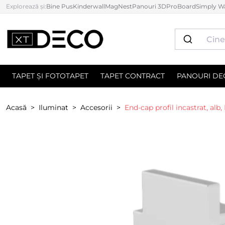
Explorează și:
Bine Pus
Kinderwall
MagNest
Panouri 3D
ProBoard
Simply Wa
TAPET ȘI FOTOTAPET
TAPET CONTRACT
PANOURI DE
Acasă
Iluminat
Accesorii
End-cap profil incastrat, alb,