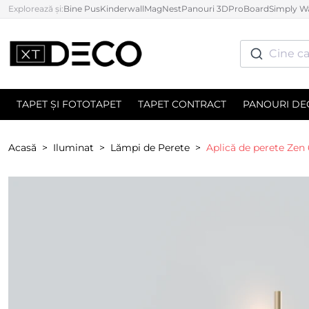
Explorează și:
Bine Pus
Kinderwall
MagNest
Panouri 3D
ProBoard
Simply Wa
Cine ca
TAPET ȘI FOTOTAPET
TAPET CONTRACT
PANOURI DE
Acasă
Iluminat
Lămpi de Perete
Aplică de perete Zen 