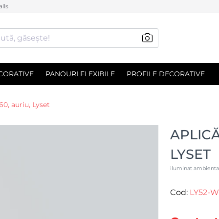
lls
ută, găsește!
CORATIVE
PANOURI FLEXIBILE
PROFILE DECORATIVE
60, auriu, Lyset
APLICĂ
LYSET
iluminat ambienta
Cod:
LY52-