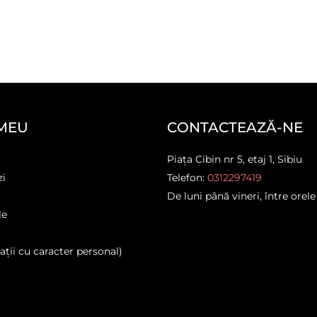
MEU
CONTACTEAZĂ-NE
Piața Cibin nr 5, etaj 1, Sibiu
zi
Telefon:
0312297419
De luni până vineri, între orele
le
ții cu caracter personal)