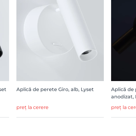
set
Aplică de perete Giro, alb, Lyset
Aplică de 
anodizat, 
preț la cerere
preț la ce