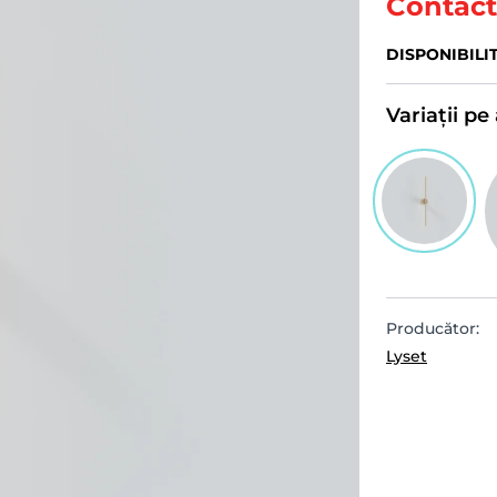
Contact
DISPONIBILI
Variații p
Producător:
Lyset