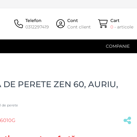
Telefon
Cont
Cart
0312297419
Cont client
0
- articole
COMPANIE
 DE PERETE ZEN 60, AURIU,
l de perete
W6010G
(#32595)