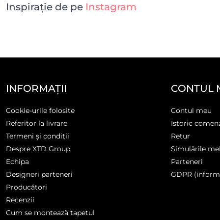
Inspirație de pe
Instagram
INFORMAȚII
CONTUL 
Cookie-urile folosite
Contul meu
Referitor la livrare
Istoric comen
Termeni și condiții
Retur
Despre XTD Group
Simulările me
Echipa
Parteneri
Designeri parteneri
GDPR (informa
Producători
Recenzii
Cum se montează tapetul