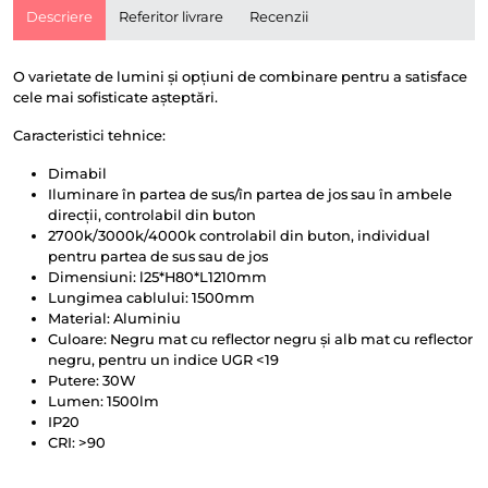
Descriere
Referitor livrare
Recenzii
O varietate de lumini și opțiuni de combinare pentru a satisface
cele mai sofisticate așteptări.
Caracteristici tehnice:
Dimabil
Iluminare în partea de sus/în partea de jos sau în ambele
direcții, controlabil din buton
2700k/3000k/4000k controlabil din buton, individual
pentru partea de sus sau de jos
Dimensiuni: l25*H80*L1210mm
Lungimea cablului: 1500mm
Material: Aluminiu
Culoare: Negru mat cu reflector negru și alb mat cu reflector
negru, pentru un indice UGR <19
Putere: 30W
Lumen: 1500lm
IP20
CRI: >90