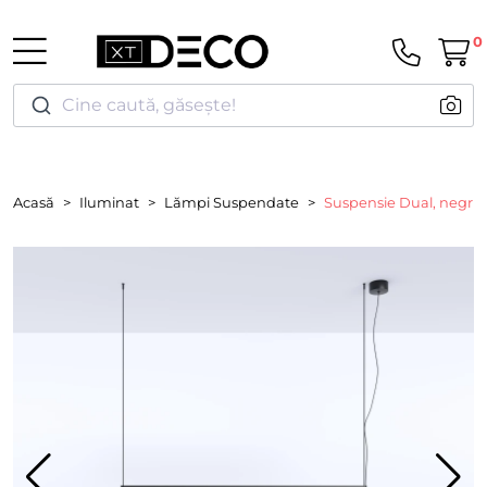
0
Cine caută, găsește!
Acasă
Iluminat
Lămpi Suspendate
Suspensie Dual, negru,