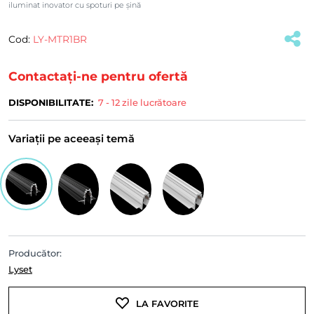
iluminat inovator cu spoturi pe șină
Cod:
LY-MTR1BR
(#32528)
Contactați-ne pentru ofertă
DISPONIBILITATE:
7 - 12 zile lucrătoare
Variații pe aceeași temă
Producător:
Lyset
LA FAVORITE