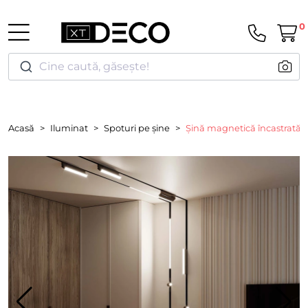
0
Cine caută, găsește!
Acasă
Iluminat
Spoturi pe șine
Șină magnetică încastrată, 