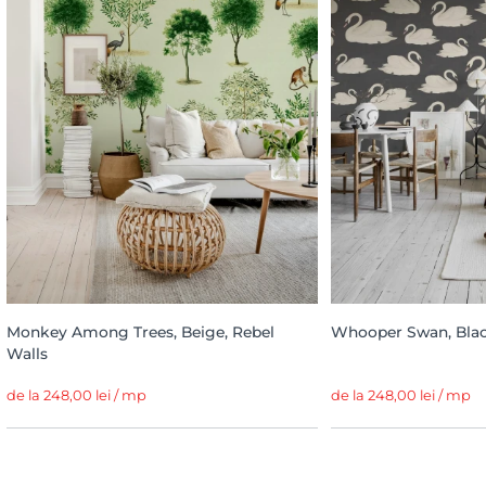
Monkey Among Trees, Beige, Rebel
Whooper Swan, Blac
Walls
de la 248,00 lei / mp
de la 248,00 lei / mp