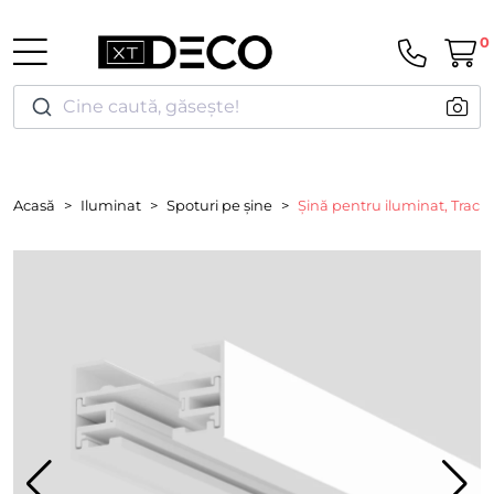
0
Cine caută, găsește!
Acasă
Iluminat
Spoturi pe șine
Șină pentru iluminat, Track R