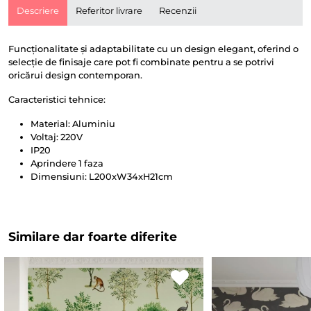
Descriere
Referitor livrare
Recenzii
Funcționalitate și adaptabilitate cu un design elegant, oferind o
selecție de finisaje care pot fi combinate pentru a se potrivi
oricărui design contemporan.
Caracteristici tehnice:
Material: Aluminiu
Voltaj: 220V
IP20
Aprindere 1 faza
Dimensiuni: L200xW34xH21cm
Similare dar foarte diferite