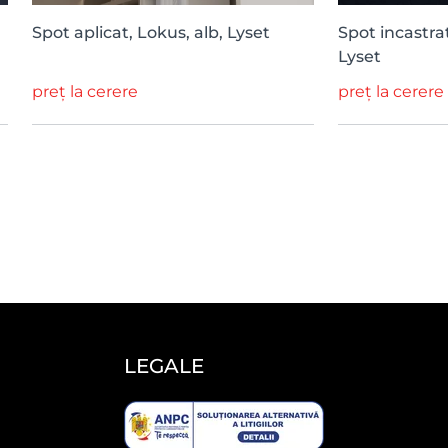
Spot aplicat, Lokus, alb, Lyset
Spot incastrat
Lyset
preț la cerere
preț la cerere
LEGALE