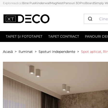
Explorează și:
Bine Pus
Kinderwall
MagNest
Panouri 3D
ProBoard
Simply Wa
TAPET ȘI FOTOTAPET
TAPET CONTRACT
PANOURI DE
Acasă
Iluminat
Spoturi independente
Spot aplicat, Rin