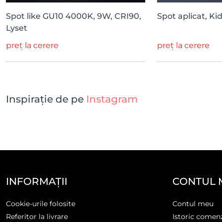
Spot like GU10 4000K, 9W, CRI90,
Spot aplicat, Ki
Lyset
preț la cerere
preț la cerere
Inspirație de pe
Instagram
INFORMAȚII
CONTUL 
Cookie-urile folosite
Contul meu
Referitor la livrare
Istoric comen