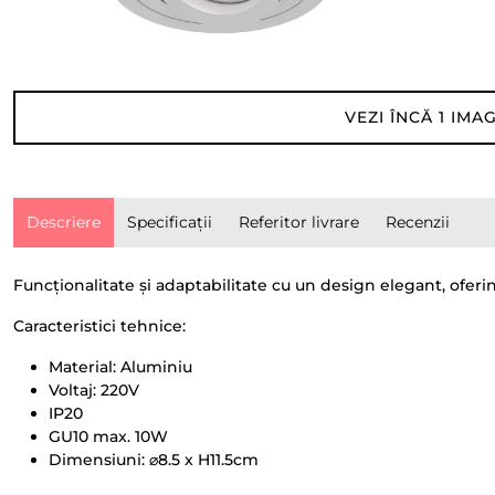
VEZI ÎNCĂ
1
IMAG
Descriere
Specificații
Referitor livrare
Recenzii
Funcționalitate și adaptabilitate cu un design elegant, oferi
Caracteristici tehnice:
Material: Aluminiu
Voltaj: 220V
IP20
GU10 max. 10W
Dimensiuni: ⌀8.5 x H11.5cm