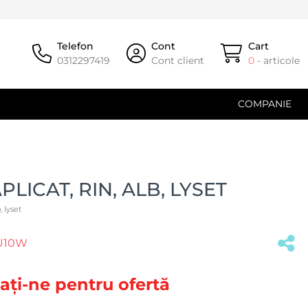
Telefon
Cont
Cart
0312297419
Cont client
0
- articole
COMPANIE
PLICAT, RIN, ALB, LYSET
, lyset
GU10W
(#32484)
ați-ne pentru ofertă