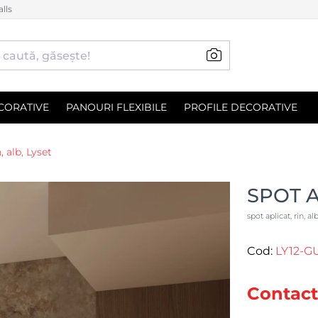
lls
CORATIVE
PANOURI FLEXIBILE
PROFILE DECORATIVE
, alb, Lyset
SPOT A
spot aplicat, rin, alb
Cod:
LY12-
Contact