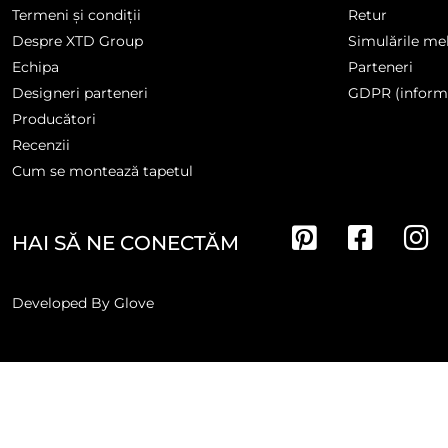
Termeni și condiții
Retur
Despre XTD Group
Simulările me
Echipa
Parteneri
Designeri parteneri
GDPR (informa
Producători
Recenzii
Cum se montează tapetul
HAI SĂ NE CONECTĂM
Developed By
Glove