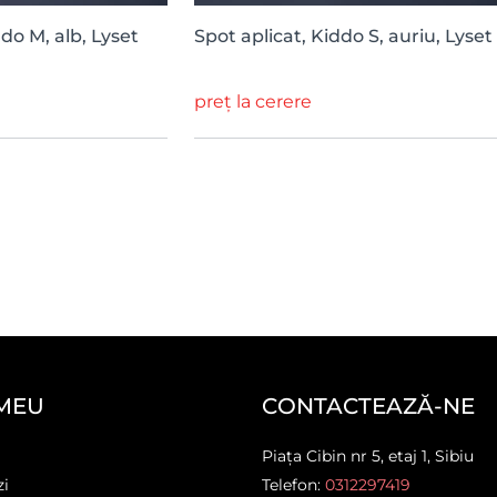
ddo M, alb, Lyset
Spot aplicat, Kiddo S, auriu, Lyset
preț la cerere
MEU
CONTACTEAZĂ-NE
Piața Cibin nr 5, etaj 1, Sibiu
zi
Telefon:
0312297419