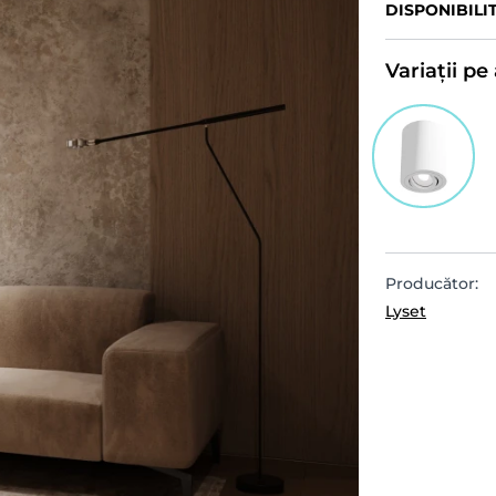
DISPONIBILI
Variații p
Producător:
Lyset