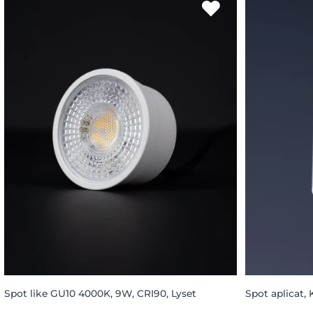
Spot like GU10 4000K, 9W, CRI90, Lyset
Spot aplicat, 