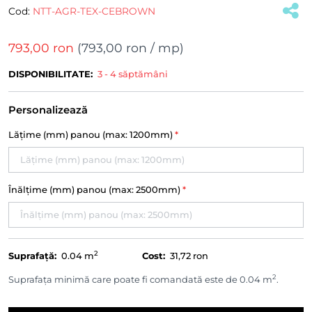
Cod:
NTT-AGR-TEX-CEBROWN
(#39760)
793,00 ron
(
793,00 ron
/ mp)
DISPONIBILITATE:
3 - 4 săptămâni
Personalizează
Lățime (mm) panou (max: 1200mm)
*
Înălțime (mm) panou (max: 2500mm)
*
2
Suprafață:
0.04
m
Cost:
31,72 ron
2
Suprafața minimă care poate fi comandată este de 0.04 m
.