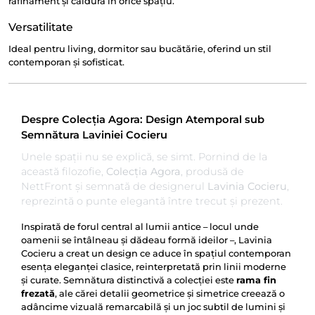
rafinament și căldură în orice spațiu.
Versatilitate
Ideal pentru living, dormitor sau bucătărie, oferind un stil
contemporan și sofisticat.
Despre Colecția Agora: Design Atemporal sub
Semnătura Laviniei Cocieru
Unele spații nu se explică, se simt. Pornind de la
această filozofie,
Colecția Agora
, produsă de
NettFront și semnată de designerul
Lavinia Cocieru
,
reprezintă o punte elegantă între trecut și prezent.
Inspirată de forul central al lumii antice – locul unde
oamenii se întâlneau și dădeau formă ideilor –, Lavinia
Cocieru a creat un design ce aduce în spațiul contemporan
esența eleganței clasice, reinterpretată prin linii moderne
și curate. Semnătura distinctivă a colecției este
rama fin
frezată
, ale cărei detalii geometrice și simetrice creează o
adâncime vizuală remarcabilă și un joc subtil de lumini și