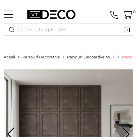
0
Cine caută, găsește!
Acasă
Panouri Decorative
Panouri Decorative MDF
Panou 