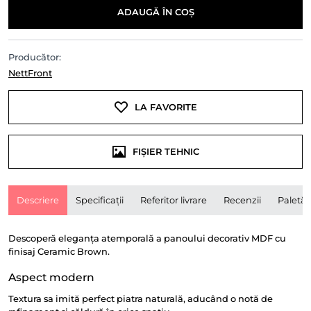
ADAUGĂ ÎN COȘ
Producător:
NettFront
LA FAVORITE
FIȘIER TEHNIC
Descriere
Specificații
Referitor livrare
Recenzii
Paletă
Descoperă eleganța atemporală a panoului decorativ MDF cu
finisaj Ceramic Brown.
Aspect modern
Textura sa imită perfect piatra naturală, aducând o notă de