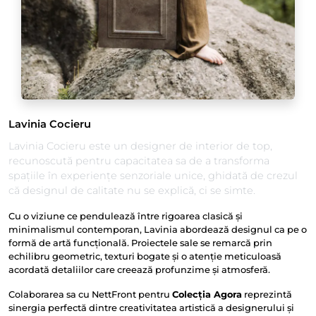
Lavinia Cocieru
Lavinia Cocieru este un designer de interior de top,
recunoscută pentru capacitatea sa de a transforma
spațiile în experiențe senzoriale unice, ghidată de crezul
că designul de calitate nu se explică, ci se simte.
Cu o viziune ce pendulează între rigoarea clasică și
minimalismul contemporan, Lavinia abordează designul ca pe o
formă de artă funcțională. Proiectele sale se remarcă prin
echilibru geometric, texturi bogate și o atenție meticuloasă
acordată detaliilor care creează profunzime și atmosferă.
Colaborarea sa cu NettFront pentru
Colecția Agora
reprezintă
sinergia perfectă dintre creativitatea artistică a designerului și