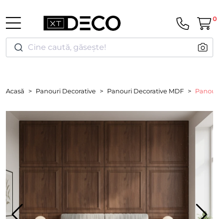
0
Cine caută, găsește!
Acasă
Panouri Decorative
Panouri Decorative MDF
Panou M