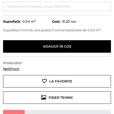
2
Suprafață:
0.04
m
Cost:
31,20 ron
2
Suprafața minimă care poate fi comandată este de 0.04 m
.
ADAUGĂ ÎN COȘ
Producător:
NettFront
LA FAVORITE
FIȘIER TEHNIC