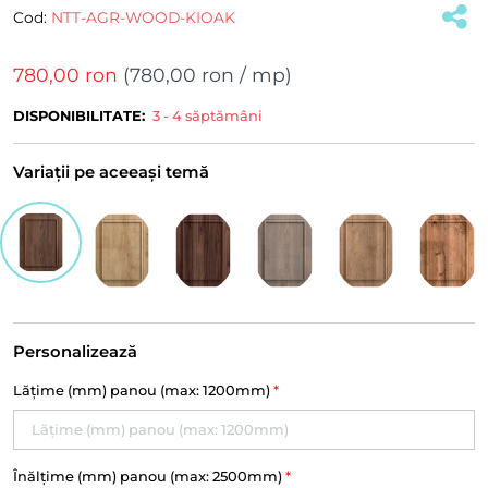
Cod:
NTT-AGR-WOOD-KIOAK
(#39756)
780,00 ron
(
780,00 ron
/ mp)
DISPONIBILITATE:
3 - 4 săptămâni
Variații pe aceeași temă
Personalizează
Lățime (mm) panou (max: 1200mm)
*
Înălțime (mm) panou (max: 2500mm)
*