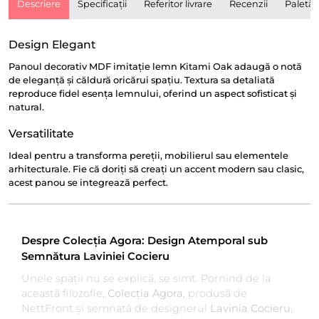
Descriere
Specificații
Referitor livrare
Recenzii
Paletă
Design Elegant
Panoul decorativ MDF imitație lemn Kitami Oak adaugă o notă
de eleganță și căldură oricărui spațiu. Textura sa detaliată
reproduce fidel esența lemnului, oferind un aspect sofisticat și
natural.
Versatilitate
Ideal pentru a transforma pereții, mobilierul sau elementele
arhitecturale. Fie că doriți să creați un accent modern sau clasic,
acest panou se integrează perfect.
Despre Colecția Agora: Design Atemporal sub
Semnătura Laviniei Cocieru
Unele spații nu se explică, se simt. Pornind de la
această filozofie,
Colecția Agora
, produsă de
NettFront și semnată de designerul
Lavinia Cocieru
,