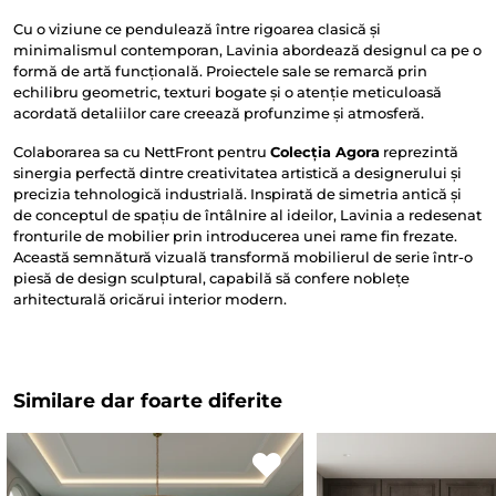
Cu o viziune ce pendulează între rigoarea clasică și
minimalismul contemporan, Lavinia abordează designul ca pe o
formă de artă funcțională. Proiectele sale se remarcă prin
echilibru geometric, texturi bogate și o atenție meticuloasă
acordată detaliilor care creează profunzime și atmosferă.
Colaborarea sa cu NettFront pentru
Colecția Agora
reprezintă
sinergia perfectă dintre creativitatea artistică a designerului și
precizia tehnologică industrială. Inspirată de simetria antică și
de conceptul de spațiu de întâlnire al ideilor, Lavinia a redesenat
fronturile de mobilier prin introducerea unei rame fin frezate.
Această semnătură vizuală transformă mobilierul de serie într-o
piesă de design sculptural, capabilă să confere noblețe
arhitecturală oricărui interior modern.
Similare dar foarte diferite