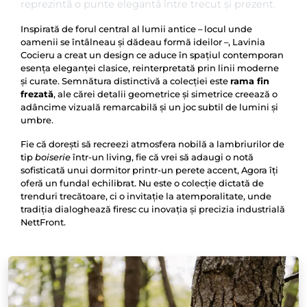
reprezintă o punte elegantă între trecut și prezent.
Inspirată de forul central al lumii antice – locul unde
oamenii se întâlneau și dădeau formă ideilor –, Lavinia
Cocieru a creat un design ce aduce în spațiul contemporan
esența eleganței clasice, reinterpretată prin linii moderne
și curate. Semnătura distinctivă a colecției este
rama fin
frezată
, ale cărei detalii geometrice și simetrice creează o
adâncime vizuală remarcabilă și un joc subtil de lumini și
umbre.
Fie că dorești să recreezi atmosfera nobilă a lambriurilor de
tip
boiserie
într-un living, fie că vrei să adaugi o notă
sofisticată unui dormitor printr-un perete accent, Agora îți
oferă un fundal echilibrat. Nu este o colecție dictată de
trenduri trecătoare, ci o invitație la atemporalitate, unde
tradiția dialoghează firesc cu inovația și precizia industrială
NettFront.