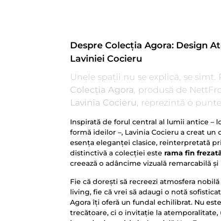
Despre Colecția Agora: Design 
Laviniei Cocieru
Unele spații nu se explică, se simt. 
Colecția Agora
, produsă de NettFr
Lavinia Cocieru
, reprezintă o punte
Inspirată de forul central al lumii antice 
formă ideilor –, Lavinia Cocieru a creat u
esența eleganței clasice, reinterpretată p
distinctivă a colecției este
rama fin frezat
creează o adâncime vizuală remarcabilă și 
Fie că dorești să recreezi atmosfera nobilă
living, fie că vrei să adaugi o notă sofisti
Agora îți oferă un fundal echilibrat. Nu est
trecătoare, ci o invitație la atemporalitate