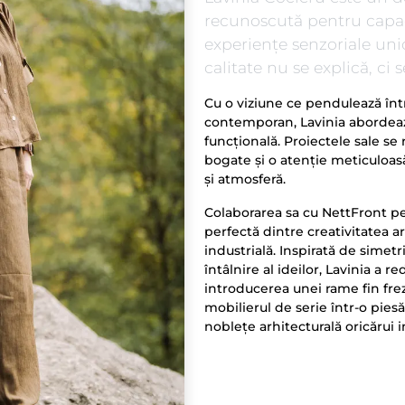
recunoscută pentru capaci
experiențe senzoriale uni
calitate nu se explică, ci 
Cu o viziune ce pendulează înt
contemporan, Lavinia abordeaz
funcțională. Proiectele sale se
bogate și o atenție meticuloas
și atmosferă.
Colaborarea sa cu NettFront p
perfectă dintre creativitatea ar
industrială. Inspirată de simet
întâlnire al ideilor, Lavinia a 
introducerea unei rame fin fre
mobilierul de serie într-o pies
noblețe arhitecturală oricărui 