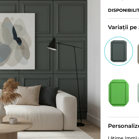
DISPONIBILI
Variații p
Personaliz
Lățime (mm)