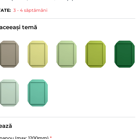
TATE:
3 - 4 săptămâni
e aceeași temă
ează
 panou (max: 1200mm)
*