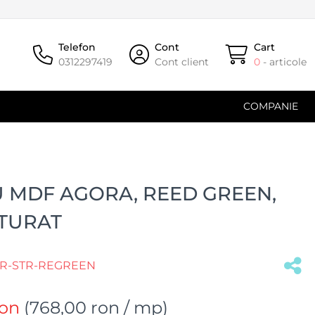
Telefon
Cont
Cart
0312297419
Cont client
0
- articole
COMPANIE
 MDF AGORA, REED GREEN,
TURAT
GR-STR-REGREEN
(#39765)
ron
(
768,00 ron
/ mp)