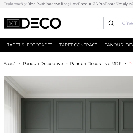
Explorează și:
Bine Pus
Kinderwall
MagNest
Panouri 3D
ProBoard
Simply Wa
TAPET ȘI FOTOTAPET
TAPET CONTRACT
PANOURI DE
Acasă
Panouri Decorative
Panouri Decorative MDF
P