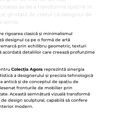
tatea sa de a transforma spațiile în
ce, ghidată de crezul că designul de
se simte.
re rigoarea clasică și minimalismul
ă designul ca pe o formă de artă
 remarcă prin echilibru geometric, texturi
ă acordată detaliilor care creează profunzime
entru
Colecția Agora
reprezintă sinergia
tistică a designerului și precizia tehnologică
ria antică și de conceptul de spațiu de
redesenat fronturile de mobilier prin
zate. Această semnătură vizuală transformă
ă de design sculptural, capabilă să confere
interior modern.