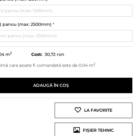
) panou (max: 2500mm)
*
2
04
m
Cost:
30,72 ron
2
imă care poate fi comandată este de 0.04 m
.
ADAUGĂ ÎN COȘ
LA FAVORITE
FIȘIER TEHNIC