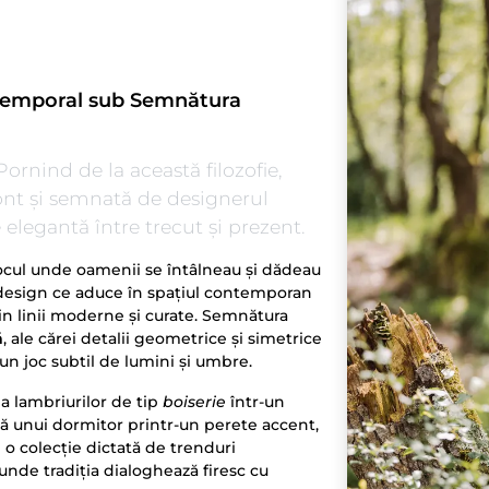
Atemporal sub Semnătura
Pornind de la această filozofie,
ont și semnată de designerul
 elegantă între trecut și prezent.
– locul unde oamenii se întâlneau și dădeau
n design ce aduce în spațiul contemporan
rin linii moderne și curate. Semnătura
ă
, ale cărei detalii geometrice și simetrice
un joc subtil de lumini și umbre.
 a lambriurilor de tip
boiserie
într-un
cată unui dormitor printr-un perete accent,
e o colecție dictată de trenduri
, unde tradiția dialoghează firesc cu