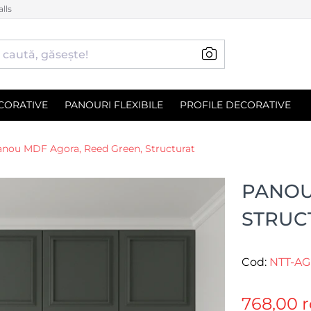
lls
CORATIVE
PANOURI FLEXIBILE
PROFILE DECORATIVE
anou MDF Agora, Reed Green, Structurat
PANOU
STRUC
Cod:
NTT-A
768,00 