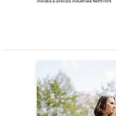
inovația și precizia industrială NettFront.