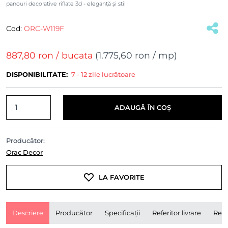
panouri decorative riflate 3d - eleganță și stil
Cod:
ORC-W119F
(#34726)
887,80 ron
/ bucata
(
1.775,60 ron
/ mp)
DISPONIBILITATE:
7 - 12 zile lucrătoare
ADAUGĂ ÎN COȘ
Producător:
Orac Decor
LA FAVORITE
Descriere
Producător
Specificații
Referitor livrare
Rece