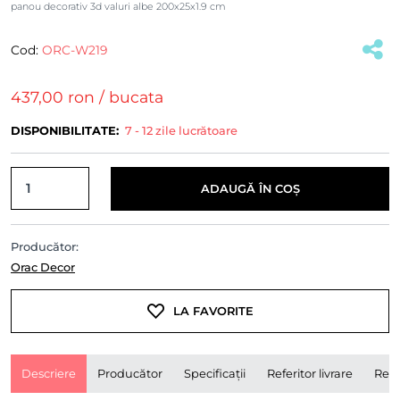
panou decorativ 3d valuri albe 200x25x1.9 cm
Cod:
ORC-W219
(#39851)
437,00 ron
/ bucata
DISPONIBILITATE:
7 - 12 zile lucrătoare
ADAUGĂ ÎN COȘ
Producător:
Orac Decor
LA FAVORITE
Descriere
Producător
Specificații
Referitor livrare
Rece