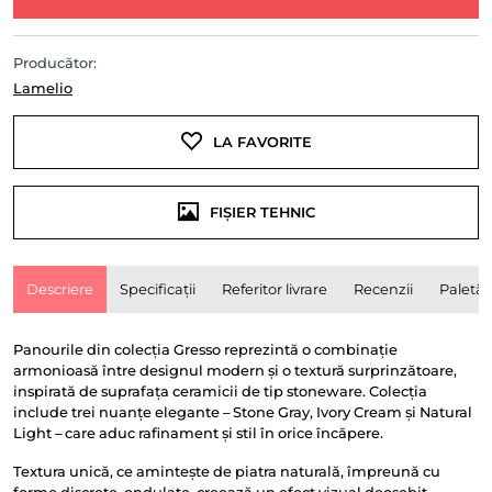
Producător:
Lamelio
LA FAVORITE
FIȘIER TEHNIC
Descriere
Specificații
Referitor livrare
Recenzii
Paletă
Panourile din colecția Gresso reprezintă o combinație
armonioasă între designul modern și o textură surprinzătoare,
inspirată de suprafața ceramicii de tip stoneware. Colecția
include trei nuanțe elegante – Stone Gray, Ivory Cream și Natural
Light – care aduc rafinament și stil în orice încăpere.
Textura unică, ce amintește de piatra naturală, împreună cu