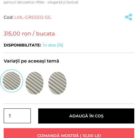
panouri decorative riflate - eleganță și textură
Cod:
LML-GRESSO-SG
(#34826)
315,00 ron
/ bucata
DISPONIBILITATE:
În stoc (15)
Variații pe aceeași temă
ADAUGĂ ÎN COȘ
COMANDĂ MOSTRĂ | 10,00 LEI