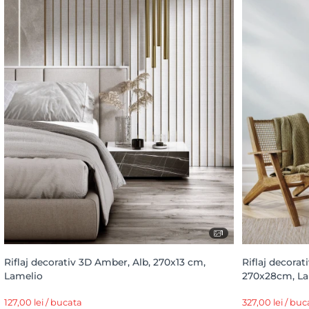
1
Riflaj decorativ 3D Amber, Alb, 270x13 cm,
Riflaj decora
Lamelio
270x28cm, La
127,00 lei / bucata
327,00 lei / buc