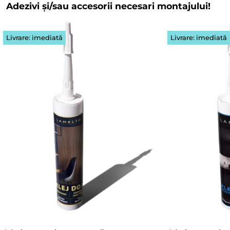
Adezivi și/sau accesorii necesari montajului!
Livrare: imediată
Livrare: imediată