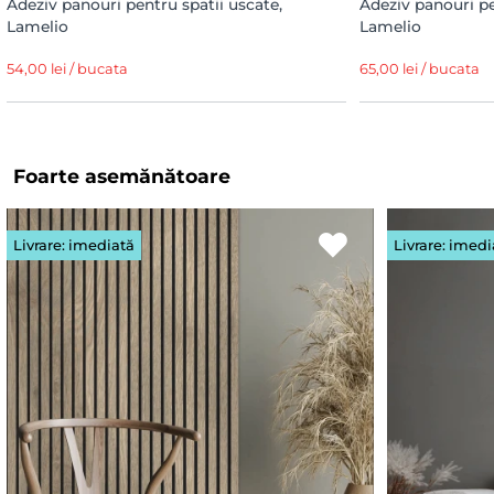
Adeziv panouri pentru spatii uscate,
Adeziv panouri p
Lamelio
Lamelio
54,00 lei / bucata
65,00 lei / bucata
Foarte asemănătoare
Livrare: imediată
Livrare: imedi