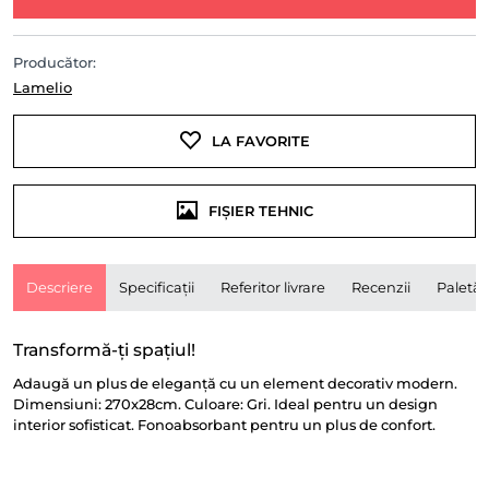
Producător:
Lamelio
LA FAVORITE
FIȘIER TEHNIC
Descriere
Specificații
Referitor livrare
Recenzii
Paletă
Transformă-ți spațiul!
Adaugă un plus de eleganță cu un element decorativ modern.
Dimensiuni: 270x28cm. Culoare: Gri. Ideal pentru un design
interior sofisticat. Fonoabsorbant pentru un plus de confort.