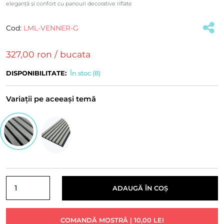
eleganță și confort cu panouri decorative riflate
Cod:
LML-VENNER-G
(#29918)
327,00 ron
/ bucata
DISPONIBILITATE:
În stoc (8)
Variații pe aceeași temă
ADAUGĂ ÎN COȘ
COMANDĂ MOSTRĂ | 10,00 LEI