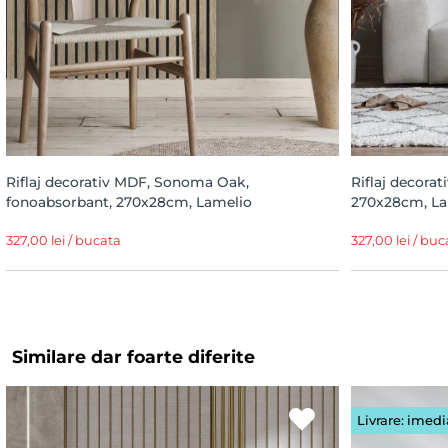
Riflaj decorativ MDF, Sonoma Oak,
Riflaj decora
fonoabsorbant, 270x28cm, Lamelio
270x28cm, La
327,00 lei / bucata
327,00 lei / buc
Similare dar foarte diferite
Livrare: imedi