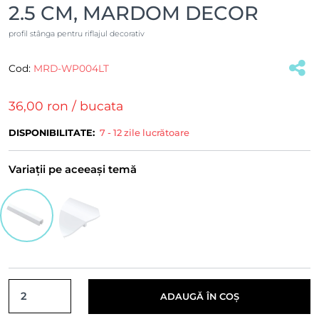
2.5 CM, MARDOM DECOR
profil stânga pentru riflajul decorativ
Cod:
MRD-WP004LT
(#36878)
36,00 ron
/ bucata
DISPONIBILITATE:
7 - 12 zile lucrătoare
Variații pe aceeași temă
ADAUGĂ ÎN COȘ