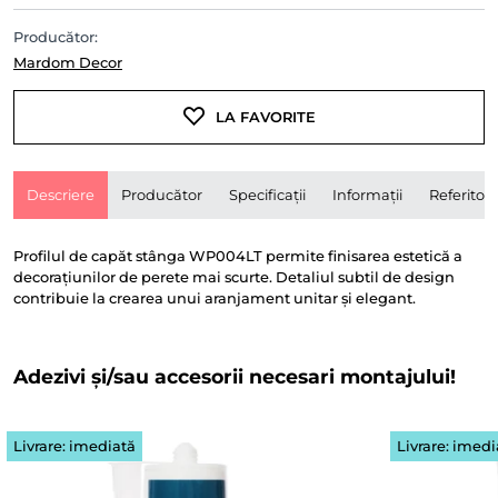
Producător:
Mardom Decor
LA FAVORITE
Descriere
Producător
Specificații
Informații
Referitor 
Profilul de capăt stânga WP004LT permite finisarea estetică a
decorațiunilor de perete mai scurte. Detaliul subtil de design
contribuie la crearea unui aranjament unitar și elegant.
Adezivi și/sau accesorii necesari montajului!
Livrare: imediată
Livrare: imedi