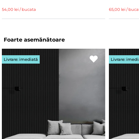
54,00 lei / bucata
65,00 lei / buca
Foarte asemănătoare
Livrare: imediată
Livrare: imedi