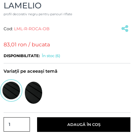
LAMELIO
profil decorativ negru pentru panouri riflate
Cod:
LML-R-ROCA-OB
(#34837)
83,01 ron
/ bucata
DISPONIBILITATE:
În stoc (6)
Variații pe aceeași temă
ADAUGĂ ÎN COȘ