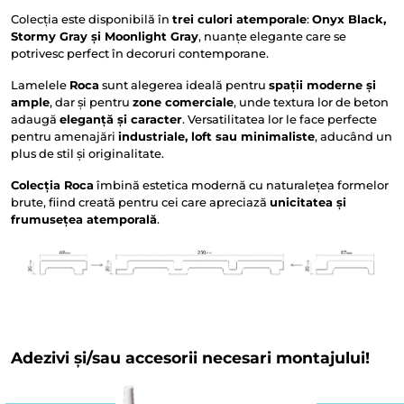
Colecția este disponibilă în
trei culori atemporale
:
Onyx Black,
Stormy Gray și Moonlight Gray
, nuanțe elegante care se
potrivesc perfect în decoruri contemporane.
Lamelele
Roca
sunt alegerea ideală pentru
spații moderne și
ample
, dar și pentru
zone comerciale
, unde textura lor de beton
adaugă
eleganță și caracter
. Versatilitatea lor le face perfecte
pentru amenajări
industriale, loft sau minimaliste
, aducând un
plus de stil și originalitate.
Colecția Roca
îmbină estetica modernă cu naturalețea formelor
brute, fiind creată pentru cei care apreciază
unicitatea și
frumusețea atemporală
.
Adezivi și/sau accesorii necesari montajului!