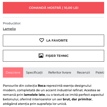
COMANDĂ MOSTRĂ | 10,00 LEI
Producător:
Lamelio
LA FAVORITE
FIȘIER TEHNIC
Descriere
Specificații
Referitor livrare
Recenzii
Paletă
Panourile din colecția
Roca
reprezintă esența designului
modern, completată de un accent industrial rafinat. Acestea se
remarcă prin
lamelele late
, cu o textură ce imită perfect aspectul
betonului, oferind interioarelor un aer
brut, dar primitor
,
atrăgând atenția prin suprafața lor unică.