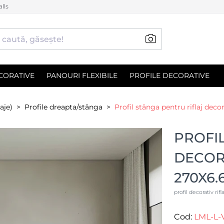
lls
CORATIVE
PANOURI FLEXIBILE
PROFILE DECORATIVE
aje)
Profile dreapta/stânga
Profil stânga pentru riflaj dec
PROFI
DECORA
270X6.
profil decorativ rif
Cod:
LML-L