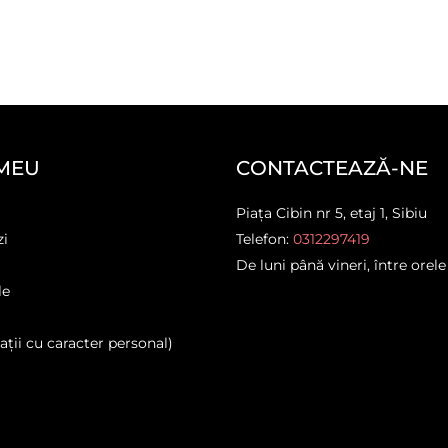
MEU
CONTACTEAZĂ-NE
Piața Cibin nr 5, etaj 1, Sibiu
zi
Telefon:
0312297419
De luni până vineri, între orele
le
ții cu caracter personal)