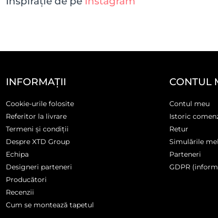
Inspirație de pe
Instagram
INFORMAȚII
CONTUL 
Cookie-urile folosite
Contul meu
Referitor la livrare
Istoric comen
Termeni și condiții
Retur
Despre XTD Group
Simulările me
Echipa
Parteneri
Designeri parteneri
GDPR (informa
Producători
Recenzii
Cum se montează tapetul