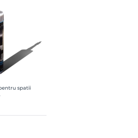
pentru spatii
o