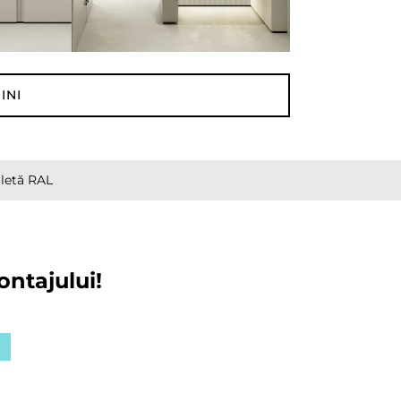
INI
letă RAL
ontajului!
ă