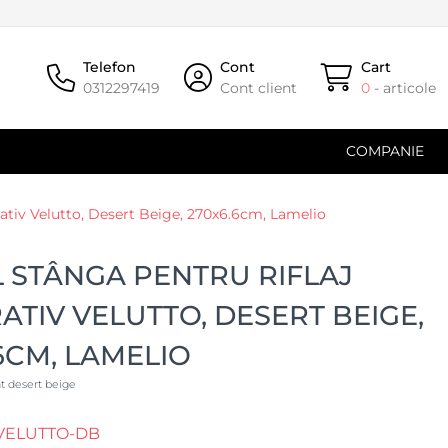
Telefon
Cont
Cart
0312297419
Cont client
0
- articole
COMPANIE
orativ Velutto, Desert Beige, 270x6.6cm, Lamelio
L STÂNGA PENTRU RIFLAJ
TIV VELUTTO, DESERT BEIGE,
6CM, LAMELIO
lat desert beige
-VELUTTO-DB
(#34840)