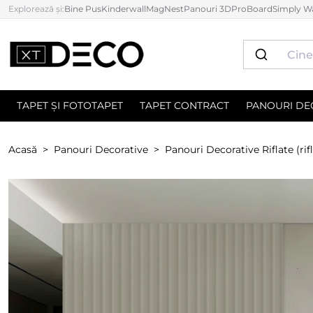
Explorează și:
Bine Pus
Kinderwall
MagNest
Panouri 3D
ProBoard
Simply Wa
TAPET ȘI FOTOTAPET
TAPET CONTRACT
PANOURI DE
Acasă
Panouri Decorative
Panouri Decorative Riflate (rifl