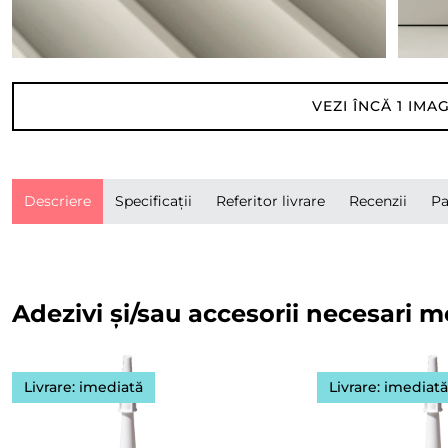
VEZI ÎNCĂ
1
IMAG
Descriere
Specificații
Referitor livrare
Recenzii
Pa
Adezivi și/sau accesorii necesari m
Livrare: imediată
Livrare: imediat