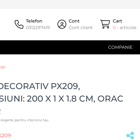
Telefon
Cont
Cart
0312297419
Cont client
0
- articole
COMPANIE
cor
DECORATIV PX209,
IUNI: 200 X 1 X 1.8 CM, ORAC
R
elegante pentru interiorul tau
X209
(#34702)