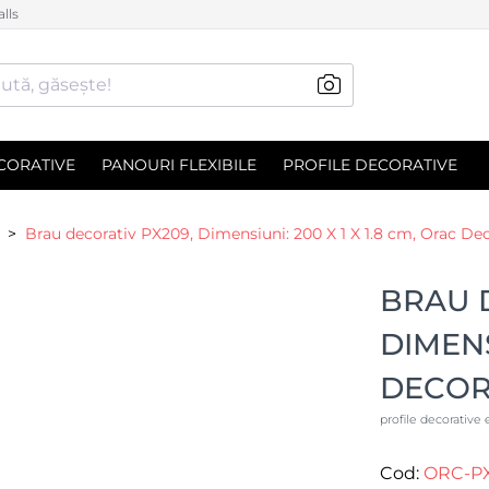
lls
ută, găsește!
CORATIVE
PANOURI FLEXIBILE
PROFILE DECORATIVE
Brau decorativ PX209, Dimensiuni: 200 X 1 X 1.8 cm, Orac De
BRAU 
DIMENS
DECO
profile decorative 
Cod:
ORC-P