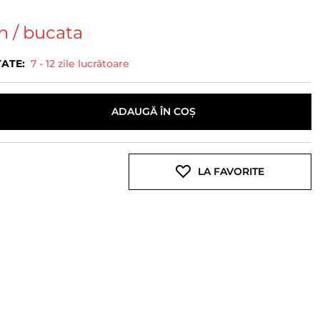
n
/ bucata
TATE:
7 - 12 zile lucrătoare
ADAUGĂ ÎN COȘ
LA FAVORITE