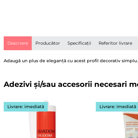
Descriere
Producător
Specificații
Referitor livrare
Adaugă un plus de eleganță cu acest profil decorativ simplu. P
Adezivi și/sau accesorii necesari m
Livrare: imediată
Livrare: imediată