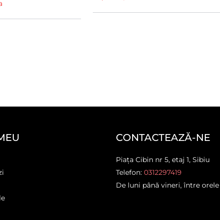
a
MEU
CONTACTEAZĂ-NE
Piața Cibin nr 5, etaj 1, Sibiu
zi
Telefon:
0312297419
De luni până vineri, între orele
le