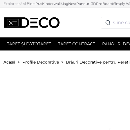
Explorează și:
Bine Pus
Kinderwall
MagNest
Panouri 3D
ProBoard
Simply Wa
Cine ca
TAPET ȘI FOTOTAPET
TAPET CONTRACT
PANOURI DE
Acasă
Profile Decorative
Brâuri Decorative pentru Pereți