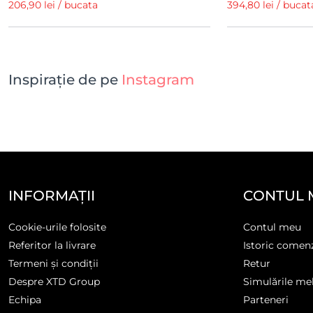
206,90 lei / bucata
394,80 lei / bucat
Inspirație de pe
Instagram
INFORMAȚII
CONTUL 
Cookie-urile folosite
Contul meu
Referitor la livrare
Istoric comen
Termeni și condiții
Retur
Despre XTD Group
Simulările me
Echipa
Parteneri