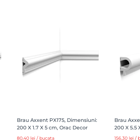
Brau Axxent PX175, Dimensiuni:
Brau Axxe
200 X 1.7 X 5 cm, Orac Decor
200 X 5.5 
80,40 lei / bucata
156,30 lei /