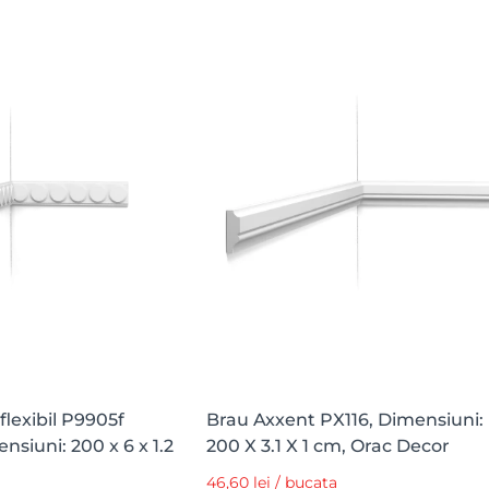
flexibil P9905f
Brau Axxent PX116, Dimensiuni:
nsiuni: 200 x 6 x 1.2
200 X 3.1 X 1 cm, Orac Decor
46,60 lei / bucata