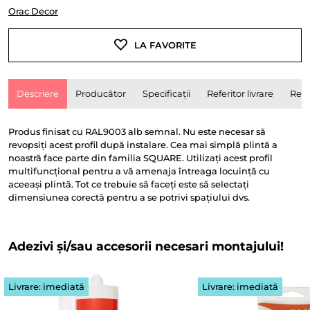
Orac Decor
LA FAVORITE
Descriere
Producător
Specificații
Referitor livrare
Rece
Produs finisat cu RAL9003 alb semnal. Nu este necesar să
revopsiți acest profil după instalare. Cea mai simplă plintă a
noastră face parte din familia SQUARE. Utilizați acest profil
multifuncțional pentru a vă amenaja întreaga locuință cu
aceeași plintă. Tot ce trebuie să faceți este să selectați
dimensiunea corectă pentru a se potrivi spațiului dvs.
Adezivi și/sau accesorii necesari montajului!
Livrare: imediată
Livrare: imediată