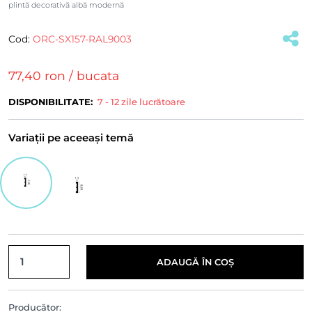
plintă decorativă albă modernă
Cod:
ORC-SX157-RAL9003
(#39843)
77,40 ron
/ bucata
DISPONIBILITATE:
7 - 12 zile lucrătoare
Variații pe aceeași temă
ADAUGĂ ÎN COȘ
Producător: