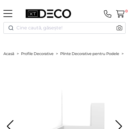
0
Cine caută, găsește!
Acasă
Profile Decorative
Plinte Decorative pentru Podele
P