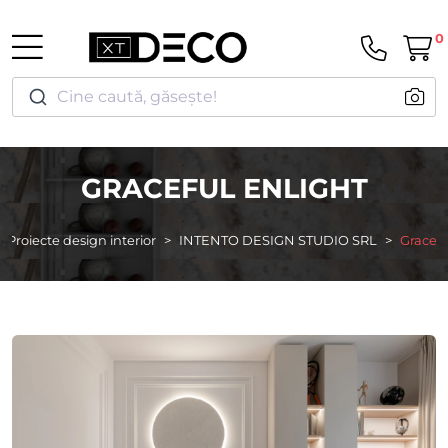
0
Cine caută, găsește!
GRACEFUL ENLIGHT
Proiecte design interior
INTENTO DESIGN STUDIO SRL
Gracefu