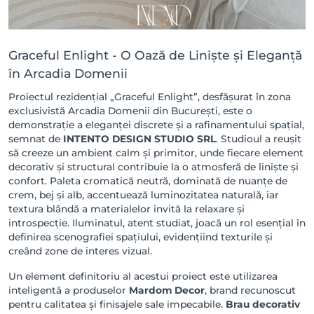
Graceful Enlight - O Oază de Liniște și Eleganță
în Arcadia Domenii
Proiectul rezidențial „Graceful Enlight”, desfășurat în zona
exclusivistă Arcadia Domenii din București, este o
demonstrație a eleganței discrete și a rafinamentului spațial,
semnat de
INTENTO DESIGN STUDIO SRL
. Studioul a reușit
să creeze un ambient calm și primitor, unde fiecare element
decorativ și structural contribuie la o atmosferă de liniște și
confort. Paleta cromatică neutră, dominată de nuanțe de
crem, bej și alb, accentuează luminozitatea naturală, iar
textura blândă a materialelor invită la relaxare și
introspecție. Iluminatul, atent studiat, joacă un rol esențial în
definirea scenografiei spațiului, evidențiind texturile și
creând zone de interes vizual.
Un element definitoriu al acestui proiect este utilizarea
inteligentă a produselor
Mardom Decor
, brand recunoscut
pentru calitatea și finisajele sale impecabile.
Brau decorativ