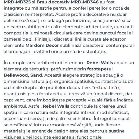
MRD-MD325
și
Brau decorativ MRD-MD346
au fost
integrate cu măiestrie pentru a conferi pereților o notă de
clasicism reinterpretat. Aceste profile decorative nu doar
delimitează spații și adaugă profunzime, ci acționează și ca
un cadru subtil pentru alte elemente arhitecturale, cum ar fi
compoziția luminoasă circulară care devine punctul focal al
camerei de zi. Finisajul discret și liniile curate ale acestor
elemente
Mardom Decor
subliniază caracterul contemporan
al amenajării, evitând orice urmă de ostentație.
În completarea arhitecturii interioare,
Rebel Walls
aduce un
element de textură și profunzime prin
fototapetul
Bellewood, Sand
. Această alegere strategică adaugă o
dimensiune naturală și organică spațiului, contrastând subtil
cu liniile drepte ale profilelor decorative. Textura fină și
nuanța nisipie a fototapetului creează un fundal discret, dar
captivant, care îmbogățește percepția vizuală fără a încărca
ambientul. Astfel,
Rebel Walls
contribuie la crearea unui
spațiu în care natura este integrată într-un mod sofisticat,
accentuând senzația de calm și echilibru. Întregul concept
se desfășoară într-o armonie desăvârșită, unde fiecare
material și element de design este ales pentru a susține
viziunea unei locuințe elegante și funcționale.