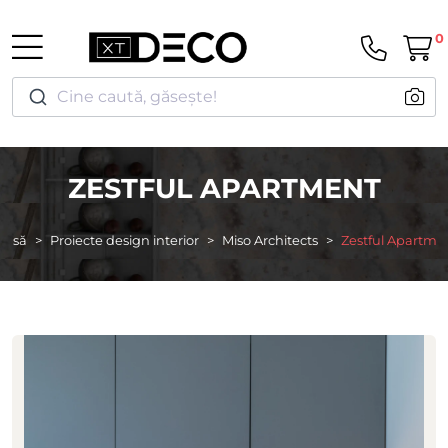
0
Cine caută, găsește!
ZESTFUL APARTMENT
casă
Proiecte design interior
Miso Architects
Zestful Apartme