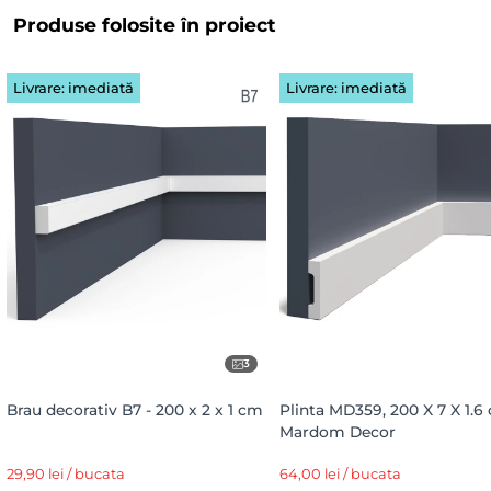
Produse folosite în proiect
Livrare: imediată
Livrare: imediată
3
Brau decorativ B7 - 200 x 2 x 1 cm
Plinta MD359, 200 X 7 X 1.6
Mardom Decor
29,90 lei / bucata
64,00 lei / bucata