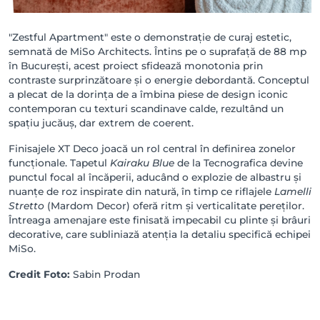
"Zestful Apartment" este o demonstrație de curaj estetic,
semnată de MiSo Architects. Întins pe o suprafață de 88 mp
în București, acest proiect sfidează monotonia prin
contraste surprinzătoare și o energie debordantă. Conceptul
a plecat de la dorința de a îmbina piese de design iconic
contemporan cu texturi scandinave calde, rezultând un
spațiu jucăuș, dar extrem de coerent.
Finisajele XT Deco joacă un rol central în definirea zonelor
funcționale. Tapetul
Kairaku Blue
de la Tecnografica devine
punctul focal al încăperii, aducând o explozie de albastru și
nuanțe de roz inspirate din natură, în timp ce riflajele
Lamelli
Stretto
(Mardom Decor) oferă ritm și verticalitate pereților.
Întreaga amenajare este finisată impecabil cu plinte și brâuri
decorative, care subliniază atenția la detaliu specifică echipei
MiSo.
Credit Foto:
Sabin Prodan