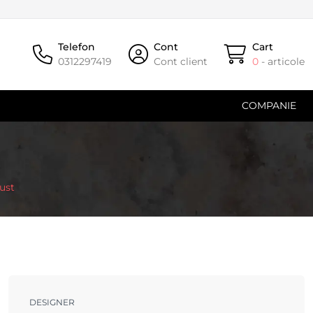
Telefon
Cont
Cart
0312297419
Cont client
0
- articole
COMPANIE
ust
DESIGNER