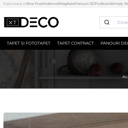
Explorează și:
Bine Pus
Kinderwall
MagNest
Panouri 3D
ProBoard
Simply Wa
TAPET ȘI FOTOTAPET
TAPET CONTRACT
PANOURI DE
Ac