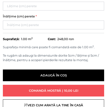
Înălțime (cm) perete
*
2
Suprafață:
1.00
m
Cost:
248,00 ron
2
Suprafața minimă care poate fi comandată este de 1.00 m
.
Te rugăm să adaugi la dimensiunile dorite 5cm / lățime și 5cm /
înălțime, pentru a acoperi pierderile rezultate la montaj.
ADAUGĂ ÎN COȘ
COMANDĂ MOSTRĂ | 10,00 LEI
VEZI CUM ARATĂ LA TINE ÎN CASĂ