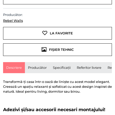
Producător:
Rebel Walls
LA FAVORITE
FIȘIER TEHNIC
Descriere
Producător
Specificații
Referitor livrare
Rece
Transformă-ți casa într-o oază de liniște cu acest model elegant.
Creează un spațiu relaxant și sofisticat cu acest design inspirat de
natură. Ideal pentru living, dormitor sau birou.
Adezivi și/sau accesorii necesari montajului!