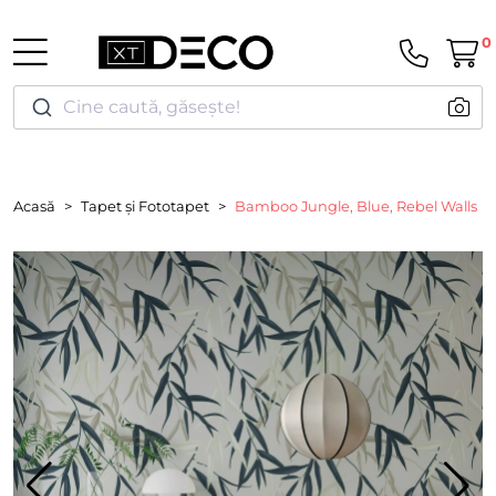
0
Cine caută, găsește!
Acasă
Tapet și Fototapet
Bamboo Jungle, Blue, Rebel Walls