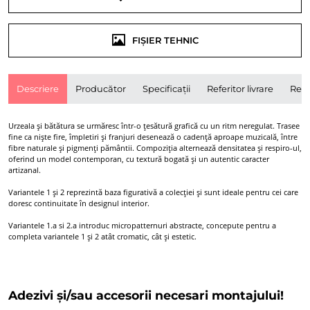
FIȘIER TEHNIC
Descriere
Producător
Specificații
Referitor livrare
Rece
Urzeala și bătătura se urmăresc într-o țesătură grafică cu un ritm neregulat. Trasee
fine ca niște fire, împletiri și franjuri desenează o cadență aproape muzicală, între
fibre naturale și pigmenți pământii. Compoziția alternează densitatea și respiro-ul,
oferind un model contemporan, cu textură bogată și un autentic caracter
artizanal.
Variantele 1 și 2 reprezintă baza figurativă a colecției și sunt ideale pentru cei care
doresc continuitate în designul interior.
Variantele 1.a si 2.a introduc micropatternuri abstracte, concepute pentru a
completa variantele 1 și 2 atât cromatic, cât și estetic.
Adezivi și/sau accesorii necesari montajului!