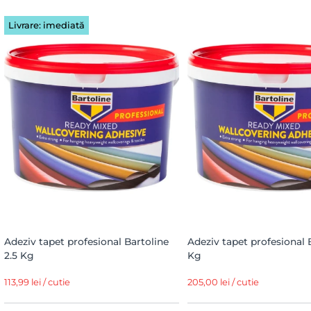
Livrare: imediată
Adeziv tapet profesional Bartoline
Adeziv tapet profesional 
2.5 Kg
Kg
113,99 lei / cutie
205,00 lei / cutie