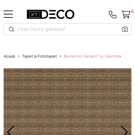
0
Cine caută, găsește!
Acasă
Tapet și Fototapet
Barranco, Variant 1.a, Glamora