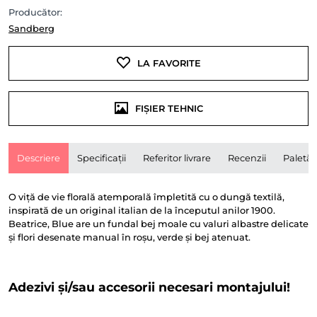
Producător:
Sandberg
LA FAVORITE
FIȘIER TEHNIC
Descriere
Specificații
Referitor livrare
Recenzii
Paletă
O viță de vie florală atemporală împletită cu o dungă textilă,
inspirată de un original italian de la începutul anilor 1900.
Beatrice, Blue are un fundal bej moale cu valuri albastre delicate
și flori desenate manual în roșu, verde și bej atenuat.
Adezivi și/sau accesorii necesari montajului!