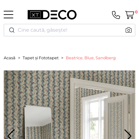
0
Cine caută, găsește!
Acasă
Tapet și Fototapet
Beatrice, Blue, Sandberg