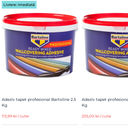
Livrare: imediată
Adeziv tapet profesional Bartoline 2.5
Adeziv tapet profesiona
Kg
Kg
113,99 lei / cutie
205,00 lei / cutie