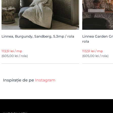
Linnea, Burgundy, Sandberg, 5.3mp / rola
Linnea Garden Gr
rola
113,51 lei / mp
113,51 lei / mp
(605,00 lei / rola)
(605,00 lei / rola)
Inspirație de pe
Instagram