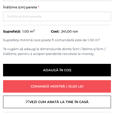
Înălțime (cm) perete
*
2
Suprafață:
1.00
m
Cost:
241,00 ron
2
Suprafața minimă care poate fi comandată este de 1.00 m
.
Te rugăm să adaugi la dimensiunile dorite 5cm / lățime și 5cm /
înălțime, pentru a acoperi pierderile rezultate la montaj.
ADAUGĂ ÎN COȘ
COMANDĂ MOSTRĂ | 10,00 LEI
VEZI CUM ARATĂ LA TINE ÎN CASĂ