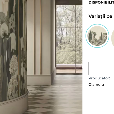
DISPONIBILI
Variații p
Producător:
Glamora