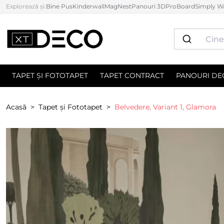
Explorează și:
Bine Pus
Kinderwall
MagNest
Panouri 3D
ProBoard
Simply Wa
TAPET ȘI FOTOTAPET
TAPET CONTRACT
PANOURI DE
Acasă
Tapet și Fototapet
Belvedere, Variant 1, Glamora