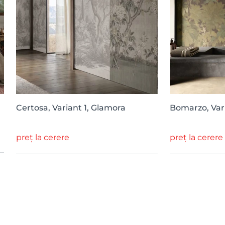
Certosa, Variant 1, Glamora
Bomarzo, Vari
preț la cerere
preț la cerere