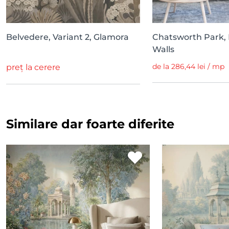
Belvedere, Variant 2, Glamora
Chatsworth Park, 
Walls
de la 286,44 lei / mp
preț la cerere
Similare dar foarte diferite