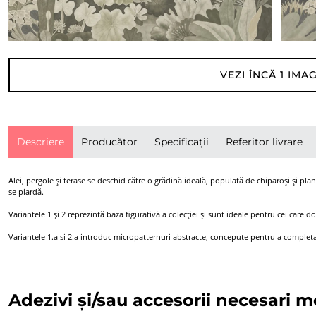
VEZI ÎNCĂ
1
IMAG
Descriere
Producător
Specificații
Referitor livrare
Alei, pergole și terase se deschid către o grădină ideală, populată de chiparoși și plan
se piardă.
Variantele 1 și 2 reprezintă baza figurativă a colecției și sunt ideale pentru cei care d
Variantele 1.a si 2.a introduc micropatternuri abstracte, concepute pentru a completa va
Adezivi și/sau accesorii necesari m