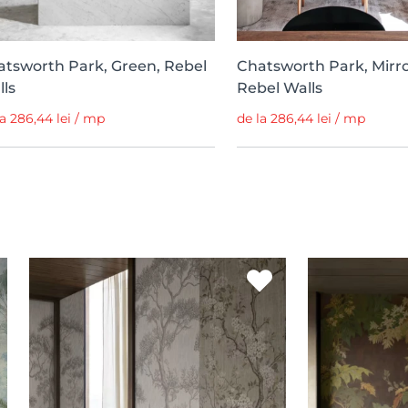
atsworth Park, Green, Rebel
Chatsworth Park, Mirr
ls
Rebel Walls
la 286,44 lei / mp
de la 286,44 lei / mp