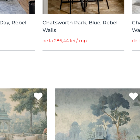
Day, Rebel
Chatsworth Park, Blue, Rebel
Ch
Walls
Wal
de la 286,44 lei / mp
de 