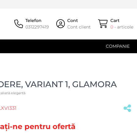
Telefon
Cont
Cart
0312297419
Cont client
0
- articole
COMPANIE
ERE, VARIANT 1, GLAMORA
taliană elegantă
XVI331
(#40033)
ați-ne pentru ofertă