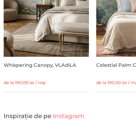
Whispering Canopy, VLAdiLA
Celestial Palm 
de la 190,00 lei / mp
de la 190,00 lei / 
Inspirație de pe
Instagram