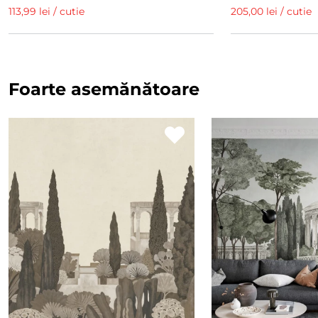
113,99 lei / cutie
205,00 lei / cutie
Foarte asemănătoare