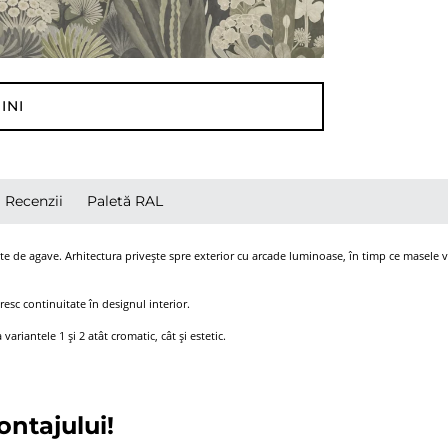
INI
Recenzii
Paletă RAL
te de agave. Arhitectura privește spre exterior cu arcade luminoase, în timp ce masele verz
oresc continuitate în designul interior.
riantele 1 și 2 atât cromatic, cât și estetic.
ontajului!