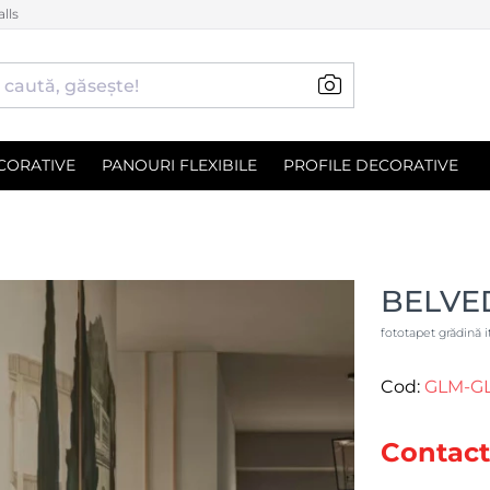
lls
CORATIVE
PANOURI FLEXIBILE
PROFILE DECORATIVE
BELVED
fototapet grădină i
Cod:
GLM-GL
Contact