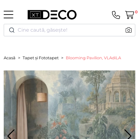
0
Cine caută, găsește!
Acasă
Tapet și Fototapet
Blooming Pavilion, VLAdiLA