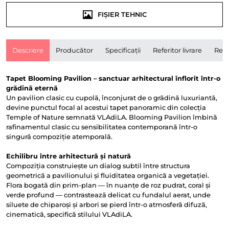
FIȘIER TEHNIC
Descriere
Producător
Specificații
Referitor livrare
Rece
Tapet Blooming Pavilion – sanctuar arhitectural înflorit într-o
grădină eternă
Un pavilion clasic cu cupolă, înconjurat de o grădină luxuriantă,
devine punctul focal al acestui tapet panoramic din colecția
Temple of Nature semnată VLAdiLA. Blooming Pavilion îmbină
rafinamentul clasic cu sensibilitatea contemporană într-o
singură compoziție atemporală.
Echilibru între arhitectură și natură
Compoziția construiește un dialog subtil între structura
geometrică a pavilionului și fluiditatea organică a vegetației.
Flora bogată din prim-plan — în nuanțe de roz pudrat, coral și
verde profund — contrastează delicat cu fundalul aerat, unde
siluete de chiparoși și arbori se pierd într-o atmosferă difuză,
cinematică, specifică stilului VLAdiLA.