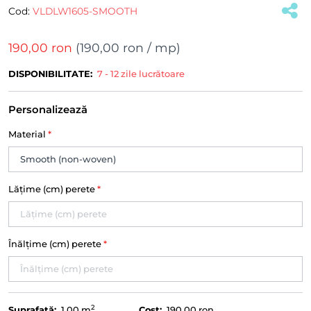
Cod:
VLDLW1605-SMOOTH
190,00 ron
(
190,00 ron
/ mp)
DISPONIBILITATE:
7 - 12 zile lucrătoare
Personalizează
Material
*
Lățime (cm) perete
*
Înălțime (cm) perete
*
2
Suprafață:
1.00
m
Cost:
190,00 ron