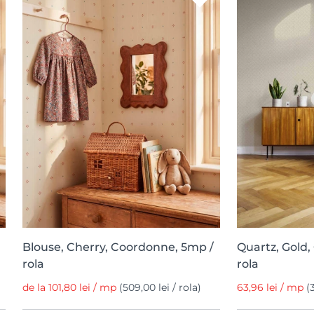
Blouse, Cherry, Coordonne, 5mp /
Quartz, Gold
rola
rola
de la 101,80 lei / mp
(509,00 lei / rola)
63,96 lei / mp
(