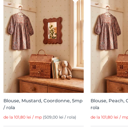
Blouse, Mustard, Coordonne, 5mp
Blouse, Peach,
/ rola
rola
de la 101,80 lei / mp
(509,00 lei / rola)
de la 101,80 lei / 