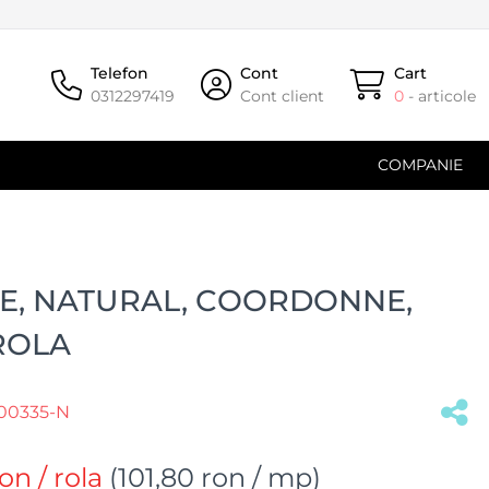
Telefon
Cont
Cart
0312297419
Cont client
0
- articole
COMPANIE
E, NATURAL, COORDONNE,
ROLA
00335-N
ron
/ rola
(
101,80 ron
/ mp)