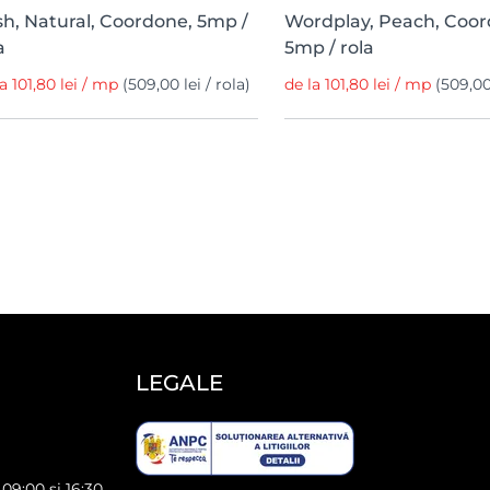
h, Natural, Coordone, 5mp /
Wordplay, Peach, Coo
a
5mp / rola
la 101,80 lei / mp
(509,00 lei / rola)
de la 101,80 lei / mp
(509,00 
LEGALE
 09:00 și 16:30