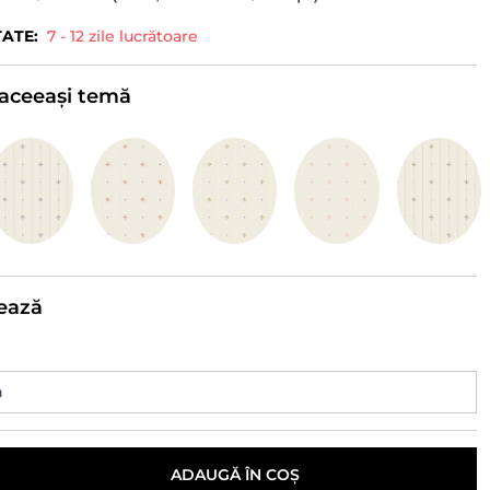
TATE:
7 - 12 zile lucrătoare
e aceeași temă
ează
ADAUGĂ ÎN COȘ