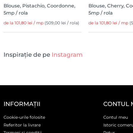
Blouse, Pistachio, Coordonne,
Blouse, Cherry, C
5mp / rola
5mp / rola
de la 101,80 lei / mp
(509,00 lei / rola)
de la 101,80 lei / mp
(
Inspirație de pe
Instagram
INFORMAȚII
CONTUL 
Cookie-urile folosite
Contul meu
Referitor la livrare
Istoric comen
Termeni și condiții
Retur