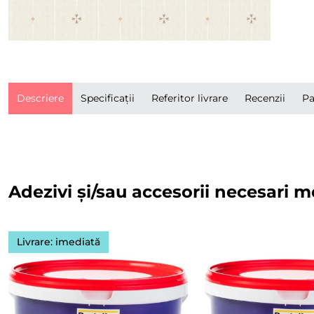
Descriere
Specificații
Referitor livrare
Recenzii
Pa
Adezivi și/sau accesorii necesari m
Livrare: imediată