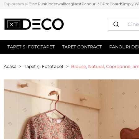
Explorează și:
Bine Pus
Kinderwall
MagNest
Panouri 3D
ProBoard
Simply Wa
TAPET ȘI FOTOTAPET
TAPET CONTRACT
PANOURI DE
Acasă
Tapet și Fototapet
Blouse, Natural, Coordonne, 5m