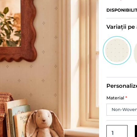
DISPONIBILI
Variații p
Personaliz
Material
*