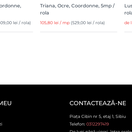
oordonne,
Triana, Ocre, Coordonne, 5mp /
Lus
rola
rol
509,00 lei / rola)
105,80 lei / mp
(529,00 lei / rola)
de 
MEU
CONTACTEAZĂ-NE
Piața Cibin nr 5, etaj 1, Sibiu
zi
Telefon:
0312297419
De luni până vineri, între orele