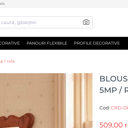
lls
CORATIVE
PANOURI FLEXIBILE
PROFILE DECORATIVE
p / rola
BLOUS
5MP / 
Cod:
CRD-D
509,00 