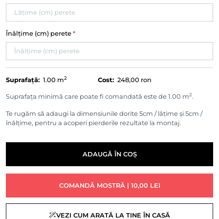
Înălțime (cm) perete
*
2
Suprafață:
1.00
m
Cost:
248,00 ron
2
Suprafața minimă care poate fi comandată este de 1.00 m
.
Te rugăm să adaugi la dimensiunile dorite 5cm / lățime și 5cm /
înălțime, pentru a acoperi pierderile rezultate la montaj.
ADAUGĂ ÎN COȘ
COMANDĂ MOSTRĂ | 10,00 LEI
VEZI CUM ARATĂ LA TINE ÎN CASĂ