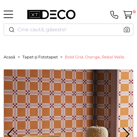
0
Cine caută, găsește!
Acasă
Tapet și Fototapet
Bold Grid, Orange, Rebel Walls