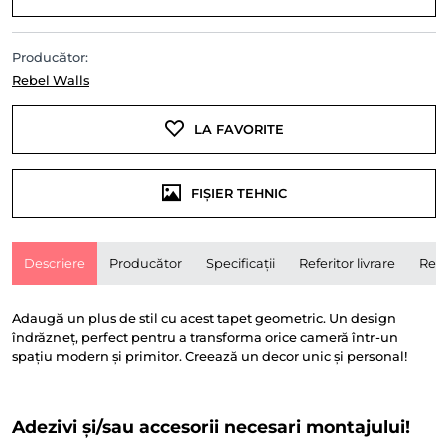
Producător:
Rebel Walls
LA FAVORITE
FIȘIER TEHNIC
Descriere
Producător
Specificații
Referitor livrare
Rece
Adaugă un plus de stil cu acest tapet geometric. Un design
îndrăzneț, perfect pentru a transforma orice cameră într-un
spațiu modern și primitor. Creează un decor unic și personal!
Adezivi și/sau accesorii necesari montajului!