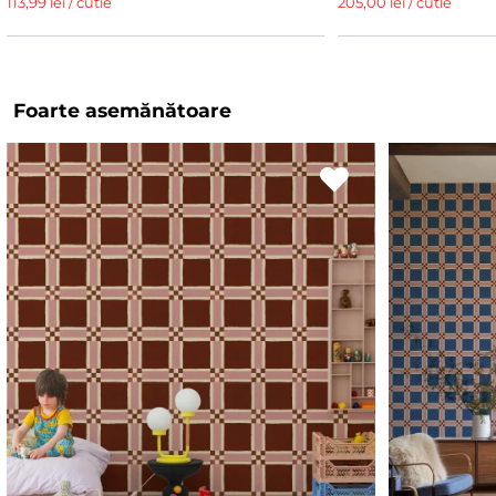
113,99 lei / cutie
205,00 lei / cutie
Foarte asemănătoare