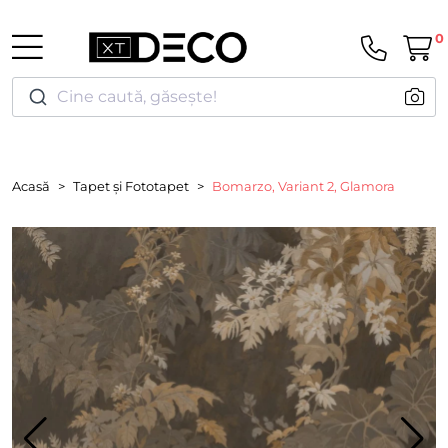
0
Cine caută, găsește!
Acasă
Tapet și Fototapet
Bomarzo, Variant 2, Glamora