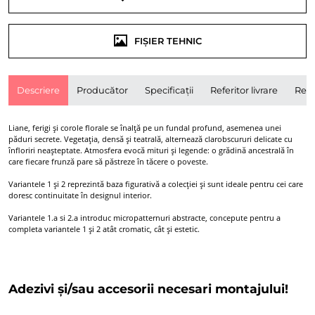
FIȘIER TEHNIC
Descriere
Producător
Specificații
Referitor livrare
Rece
Liane, ferigi și corole florale se înalță pe un fundal profund, asemenea unei
păduri secrete. Vegetația, densă și teatrală, alternează clarobscururi delicate cu
înfloriri neașteptate. Atmosfera evocă mituri și legende: o grădină ancestrală în
care fiecare frunză pare să păstreze în tăcere o poveste.
Variantele 1 și 2 reprezintă baza figurativă a colecției și sunt ideale pentru cei care
doresc continuitate în designul interior.
Variantele 1.a si 2.a introduc micropatternuri abstracte, concepute pentru a
completa variantele 1 și 2 atât cromatic, cât și estetic.
Adezivi și/sau accesorii necesari montajului!