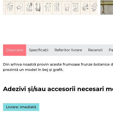
Descriere
Specificații
Referitor livrare
Recenzii
Pa
Din arhiva noastră provin aceste frumoase frunze botanice di
prezintă un model în bej și grafit.
Adezivi și/sau accesorii necesari m
Livrare: imediată