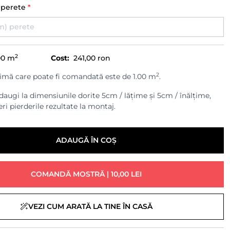
) perete
*
2
00
m
Cost:
241,00 ron
2
imă care poate fi comandată este de 1.00 m
.
augi la dimensiunile dorite 5cm / lățime și 5cm / înălțime,
ri pierderile rezultate la montaj.
ADAUGĂ ÎN COȘ
COMANDĂ MOSTRĂ | 10,00 LEI
VEZI CUM ARATĂ LA TINE ÎN CASĂ