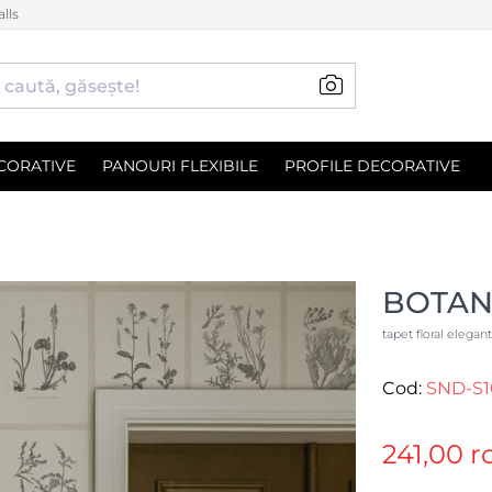
lls
CORATIVE
PANOURI FLEXIBILE
PROFILE DECORATIVE
BOTAN
tapet floral elegan
Cod:
SND-S1
241,00 r