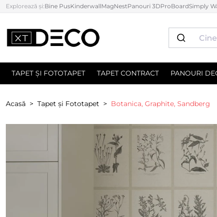
Explorează și:
Bine Pus
Kinderwall
MagNest
Panouri 3D
ProBoard
Simply Wa
TAPET ȘI FOTOTAPET
TAPET CONTRACT
PANOURI DE
Acasă
Tapet și Fototapet
Botanica, Graphite, Sandberg