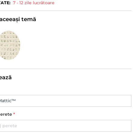
TATE:
7 - 12 zile lucrătoare
e aceeași temă
ează
perete
*