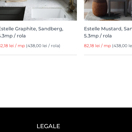
Estelle Graphite, Sandberg,
Estelle Mustard, Sa
5.3mp / rola
5.3mp / rola
2,18 lei / mp
(438,00 lei / rola)
82,18 lei / mp
(438,00 lei
LEGALE