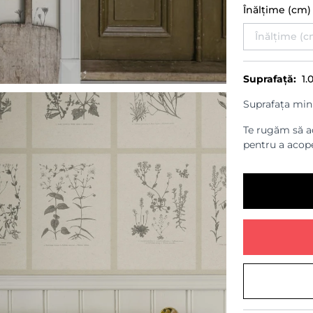
Înălțime (cm
Suprafață:
1.
Suprafața min
Te rugăm să ad
pentru a acope