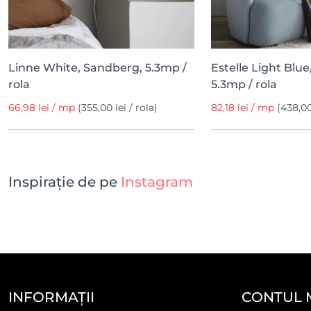
Linne White, Sandberg, 5.3mp /
Estelle Light Blu
rola
5.3mp / rola
66,98 lei / mp
(355,00 lei / rola)
82,18 lei / mp
(438,00
Inspirație de pe
Instagram
INFORMAȚII
CONTUL 