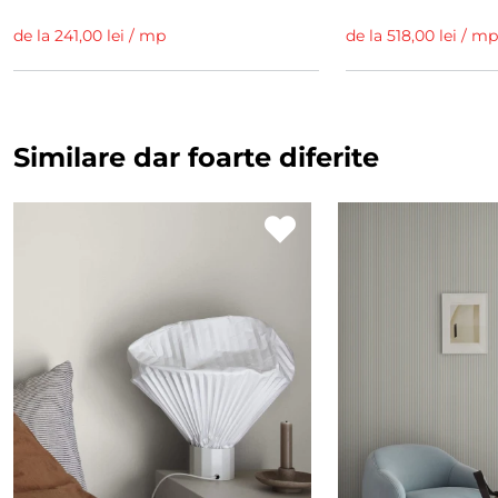
de la 241,00 lei / mp
de la 518,00 lei / mp
Similare dar foarte diferite