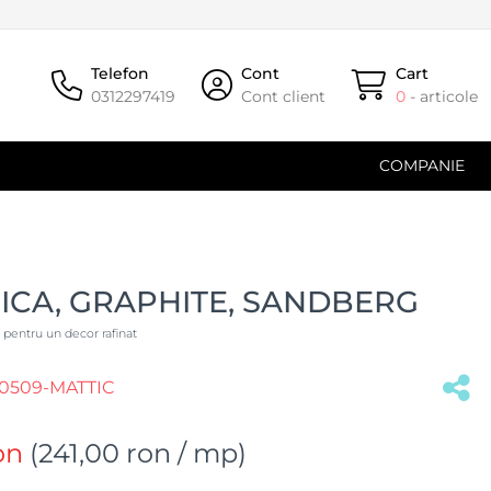
Telefon
Cont
Cart
0312297419
Cont client
0
- articole
COMPANIE
ICA, GRAPHITE, SANDBERG
t pentru un decor rafinat
0509-MATTIC
on
(
241,00 ron
/ mp)