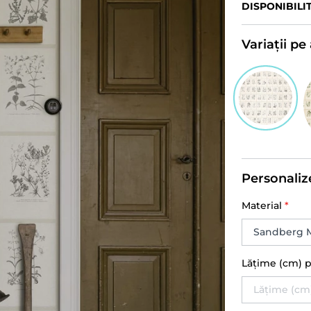
DISPONIBILI
Variații p
Personaliz
Material
*
Lățime (cm) 