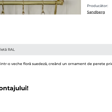
Producător:
Sandberg
letă RAL
ntr-o veche floră suedeză, creând un ornament de perete priete
ontajului!