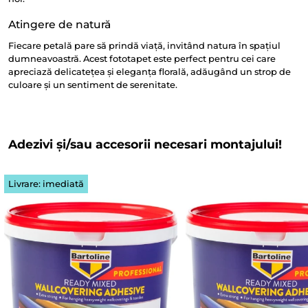
Atingere de natură
Fiecare petală pare să prindă viață, invitând natura în spațiul
dumneavoastră. Acest fototapet este perfect pentru cei care
apreciază delicatețea și eleganța florală, adăugând un strop de
culoare și un sentiment de serenitate.
Adezivi și/sau accesorii necesari montajului!
Livrare: imediată