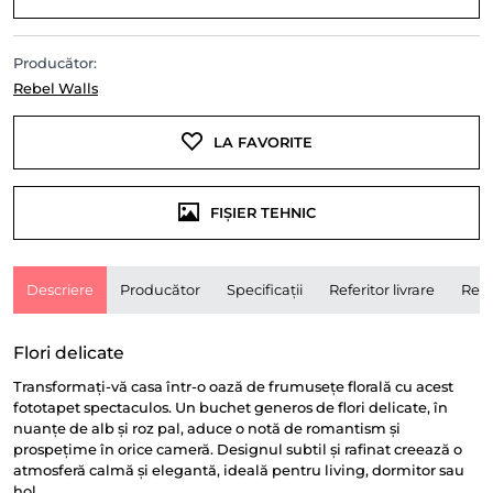
Producător:
Rebel Walls
LA FAVORITE
FIȘIER TEHNIC
Descriere
Producător
Specificații
Referitor livrare
Rece
Flori delicate
Transformați-vă casa într-o oază de frumusețe florală cu acest
fototapet spectaculos. Un buchet generos de flori delicate, în
nuanțe de alb și roz pal, aduce o notă de romantism și
prospețime în orice cameră. Designul subtil și rafinat creează o
atmosferă calmă și elegantă, ideală pentru living, dormitor sau
hol.