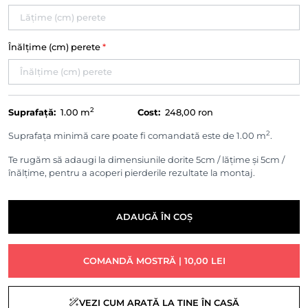
Înălțime (cm) perete
*
2
Suprafață:
1.00
m
Cost:
248,00 ron
2
Suprafața minimă care poate fi comandată este de 1.00 m
.
Te rugăm să adaugi la dimensiunile dorite 5cm / lățime și 5cm /
înălțime, pentru a acoperi pierderile rezultate la montaj.
ADAUGĂ ÎN COȘ
COMANDĂ MOSTRĂ | 10,00 LEI
VEZI CUM ARATĂ LA TINE ÎN CASĂ