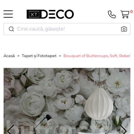
0
Cine caută, găsește!
Acasă
Tapet și Fototapet
Bouquet of Buttercups, Soft, Rebel W