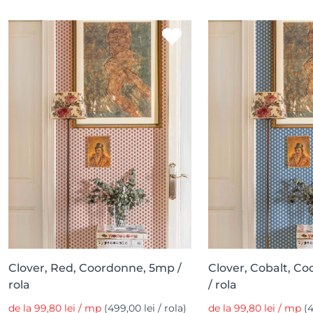
Clover, Red, Coordonne, 5mp /
Clover, Cobalt, C
rola
/ rola
de la 99,80 lei / mp
(499,00 lei / rola)
de la 99,80 lei / mp
(4