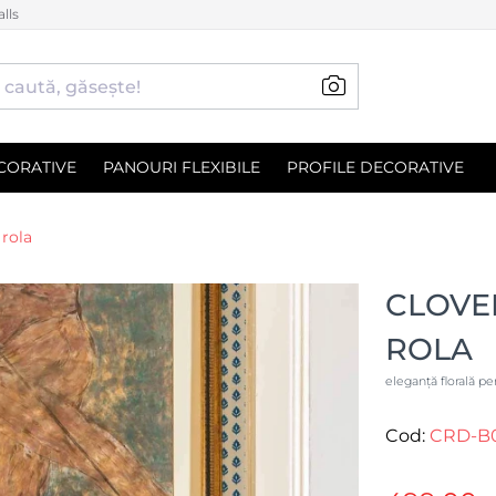
lls
CORATIVE
PANOURI FLEXIBILE
PROFILE DECORATIVE
 rola
CLOVE
ROLA
eleganță florală pen
Cod:
CRD-B0