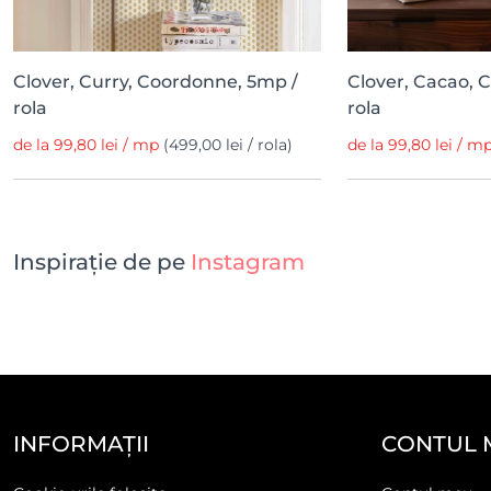
Clover, Curry, Coordonne, 5mp /
Clover, Cacao, 
rola
rola
de la 99,80 lei / mp
(499,00 lei / rola)
de la 99,80 lei / m
Inspirație de pe
Instagram
INFORMAȚII
CONTUL 