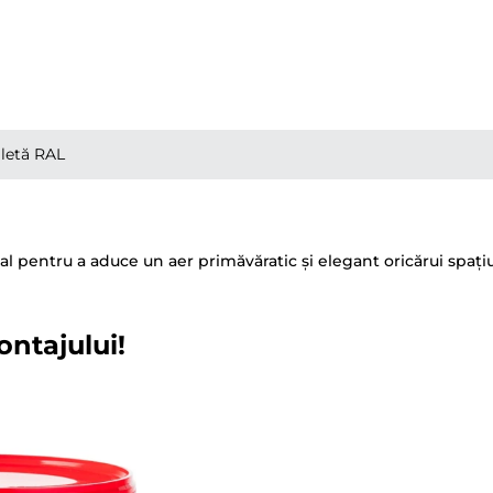
letă RAL
eal pentru a aduce un aer primăvăratic și elegant oricărui spați
ontajului!