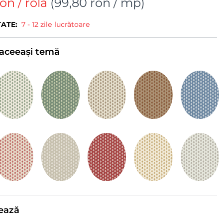
ron
/ rola
(
99,80 ron
/ mp)
TATE:
7 - 12 zile lucrătoare
e aceeași temă
ează