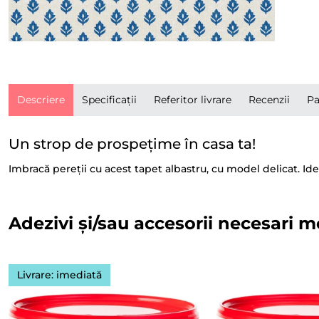
Descriere
Specificații
Referitor livrare
Recenzii
Pa
Un strop de prospețime în casa ta!
Imbracă pereții cu acest tapet albastru, cu model delicat. Id
Adezivi și/sau accesorii necesari m
Livrare: imediată