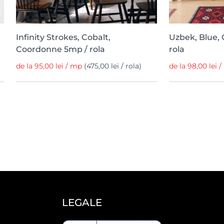
Infinity Strokes, Cobalt,
Uzbek, Blue,
Coordonne 5mp / rola
rola
de la 95,00 lei / mp
(475,00 lei / rola)
de la 98,00 lei 
LEGALE