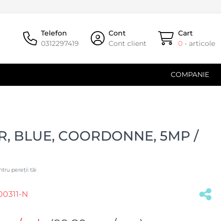
Telefon
Cont
Cart
0312297419
Cont client
0
- articole
COMPANIE
R, BLUE, COORDONNE, 5MP /
tru pereții tăi
0311-N