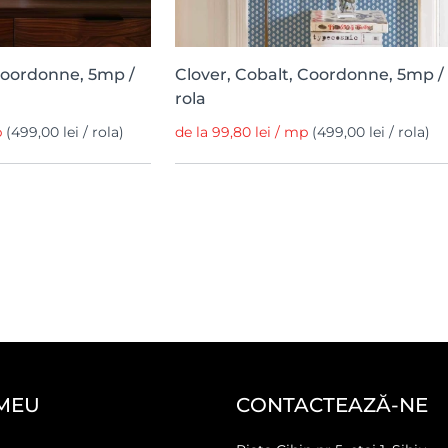
Coordonne, 5mp /
Clover, Cobalt, Coordonne, 5mp /
rola
p
(499,00 lei / rola)
de la 99,80 lei / mp
(499,00 lei / rola)
MEU
CONTACTEAZĂ-NE