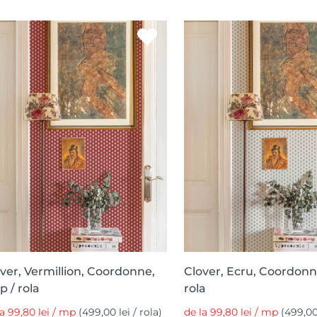
ver, Vermillion, Coordonne,
Clover, Ecru, Coordonn
 / rola
rola
la 99,80 lei / mp
(499,00 lei / rola)
de la 99,80 lei / mp
(499,00 