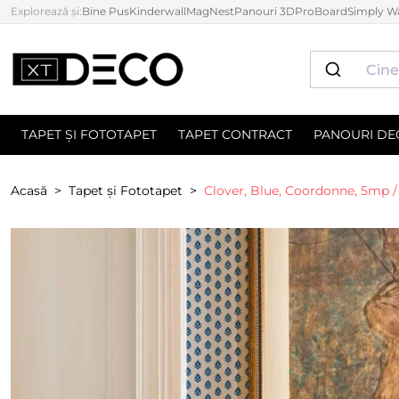
Explorează și:
Bine Pus
Kinderwall
MagNest
Panouri 3D
ProBoard
Simply Wa
TAPET ȘI FOTOTAPET
TAPET CONTRACT
PANOURI DE
Acasă
Tapet și Fototapet
Clover, Blue, Coordonne, 5mp /