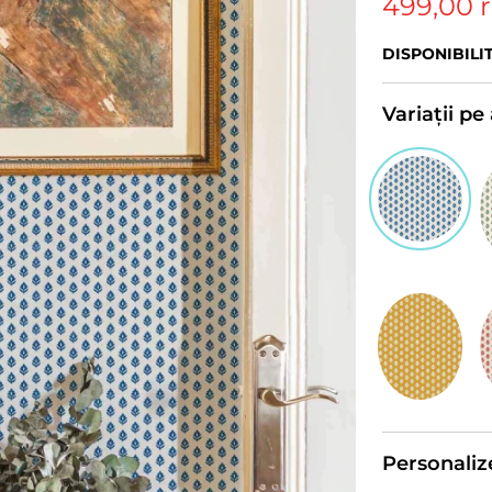
499,00 
DISPONIBILI
Variații p
Personaliz