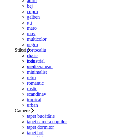
auriu
bej
cupru
galben
gri
maro
mov
multicolor
negru
Stiluri
portocaliu
roz
clasic
rosu
industrial
verde
mediteranean
minimalist
retro
romantic
rustic
scandinav
tropical
urban
Camere
tapet bucătărie
tapet camera copiilor
tapet dormitor
tapet hol