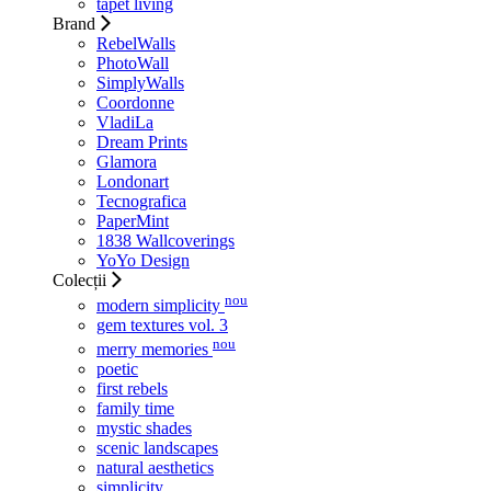
tapet living
Brand
RebelWalls
PhotoWall
SimplyWalls
Coordonne
VladiLa
Dream Prints
Glamora
Londonart
Tecnografica
PaperMint
1838 Wallcoverings
YoYo Design
Colecții
nou
modern simplicity
gem textures vol. 3
nou
merry memories
poetic
first rebels
family time
mystic shades
scenic landscapes
natural aesthetics
simplicity