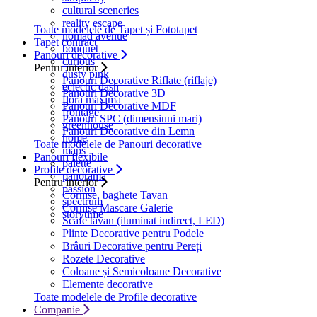
cultural sceneries
reality escape
Toate modelele de Tapet și Fototapet
nomad avenue
Tapet contract
bouquet
Panouri decorative
curious
Pentru interior
dusty pink
Panouri Decorative Riflate (riflaje)
eclectic dash
Panouri Decorative 3D
flora maxima
Panouri Decorative MDF
frontage
Panouri SPC (dimensiuni mari)
greenhouse
Panouri Decorative din Lemn
home
Toate modelele de Panouri decorative
maps
Panouri flexibile
palette
Profile decorative
panorama
Pentru interior
passion
Cornișe, baghete Tavan
spectrum
Cornișe Mascare Galerie
storytime
Scafe tavan (iluminat indirect, LED)
Plinte Decorative pentru Podele
Brâuri Decorative pentru Pereți
Rozete Decorative
Coloane și Semicoloane Decorative
Elemente decorative
Toate modelele de Profile decorative
Companie