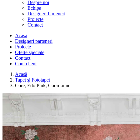
Despre noi
Echipa
Designeri Parteneri
Proiecte
Contact
Acasă
Designeri parteneri
Proiecte
Oferte speciale
Contact
Cont client
Acasă
Tapet și Fototapet
Core, Edo Pink, Coordonne