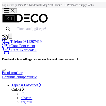
Explorează și:
Bine Pus
Kinderwall
MagNest
Panouri 3D
ProBoard
Simply Walls
Telefon
0312297419
Cont
Cont client
Cart
0
- articole
0
Produsul a fost adăugat cu succes în coșul dumneavoastră
Pasul următor
Continua cumparaturile
Tapet și Fototapet
Culori
alb
albastru
argintiu