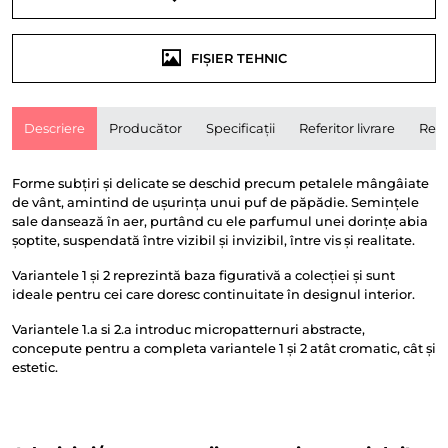
FIȘIER TEHNIC
Descriere
Producător
Specificații
Referitor livrare
Rece
Forme subțiri și delicate se deschid precum petalele mângâiate
de vânt, amintind de ușurința unui puf de păpădie. Semințele
sale dansează în aer, purtând cu ele parfumul unei dorințe abia
șoptite, suspendată între vizibil și invizibil, între vis și realitate.
Variantele 1 și 2 reprezintă baza figurativă a colecției și sunt
ideale pentru cei care doresc continuitate în designul interior.
Variantele 1.a si 2.a introduc micropatternuri abstracte,
concepute pentru a completa variantele 1 și 2 atât cromatic, cât și
estetic.