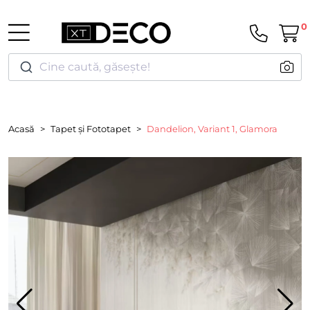
0
Cine caută, găsește!
Acasă
Tapet și Fototapet
Dandelion, Variant 1, Glamora