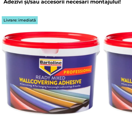
Adezivi și/sau accesorii necesari montajului!
Livrare: imediată