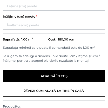
Înălțime (cm) perete
*
2
Suprafață:
1.00
m
Cost:
180,00 ron
2
Suprafața minimă care poate fi comandată este de 1.00 m
.
Te rugăm să adaugi la dimensiunile dorite 5cm / lățime și 5cm /
înălțime, pentru a acoperi pierderile rezultate la montaj.
ADAUGĂ ÎN COȘ
VEZI CUM ARATĂ LA TINE ÎN CASĂ
Producător: