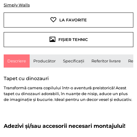
Simply Walls
LA FAVORITE
FIȘIER TEHNIC
Descriere
Producător
Specificații
Referitor livrare
Rece
Tapet cu dinozauri
Transformă camera copilului într-o aventură preistorică! Acest
tapet cu dinozauri adorabili, în nuanțe de nisip, aduce un plus
de imaginație și bucurie. Ideal pentru un decor vesel și educativ.
Adezivi și/sau accesorii necesari montajului!