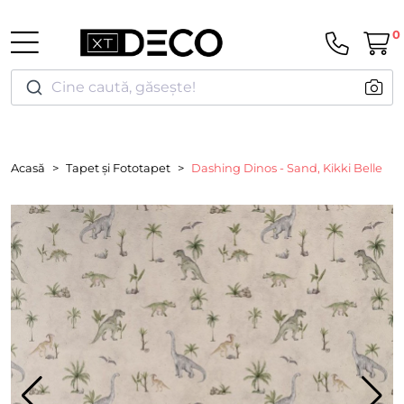
0
Cine caută, găsește!
Acasă
Tapet și Fototapet
Dashing Dinos - Sand, Kikki Belle